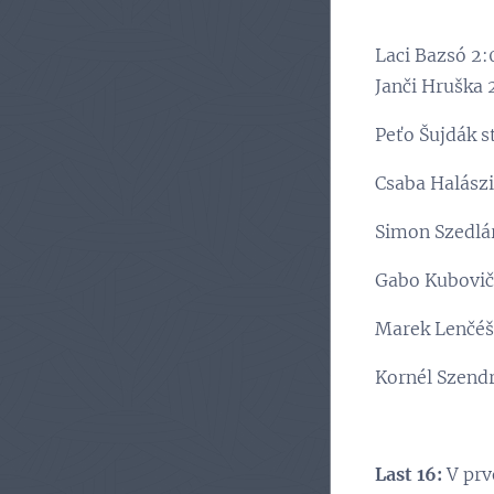
Laci Bazsó 2:
Janči Hruška 
Peťo Šujdák s
Csaba Halászi
Simon Szedlár
Gabo Kubovič
Marek Lenčéš
Kornél Szendr
Last 16:
V prv