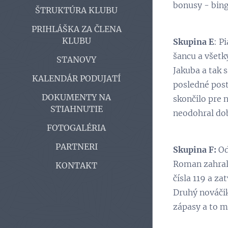
bonusy - bing
ŠTRUKTÚRA KLUBU
PRIHLÁŠKA ZA ČLENA
KLUBU
Skupina E
: P
šancu a všetk
STANOVY
Jakuba a tak 
KALENDÁR PODUJATÍ
posledné post
DOKUMENTY NA
skončilo pre 
STIAHNUTIE
neodohral dob
FOTOGALÉRIA
PARTNERI
Skupina F:
Od
Roman zahral s
KONTAKT
čísla 119 a za
Druhý nováčik 
zápasy a to m