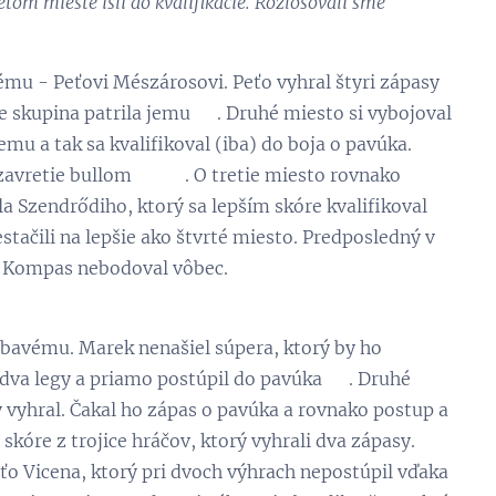
ťom mieste išli do kvalifikácie. Rozlosovali sme
nému - Peťovi Mészárosovi. Peťo vyhral štyri zápasy
ale skupina patrila jemu 💪. Druhé miesto si vybojoval
emu a tak sa kvalifikoval (iba) do boja o pavúka.
 zavretie bullom 🎯 👏. O tretie miesto rovnako
ola Szendrődiho, ktorý sa lepším skóre kvalifikoval
stačili na lepšie ako štvrté miesto. Predposledný v
úš Kompas nebodoval vôbec.
albavému. Marek nenašiel súpera, ktorý by ho
ba dva legy a priamo postúpil do pavúka 😉. Druhé
y vyhral. Čakal ho zápas o pavúka a rovnako postup a
 skóre z trojice hráčov, ktorý vyhrali dva zápasy.
aťo Vicena, ktorý pri dvoch výhrach nepostúpil vďaka