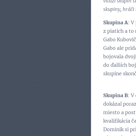
víťazi skupín 
skupiny, hráči 
Skupina A
: V
z piatich a to
Gabo Kubovič,
Gabo ale prida
bojovala dvoji
do ďalších bo
skupine skonč
Skupina B
: V
dokázal porazi
miesto a post
kvalifikácia č
Dominik si pr