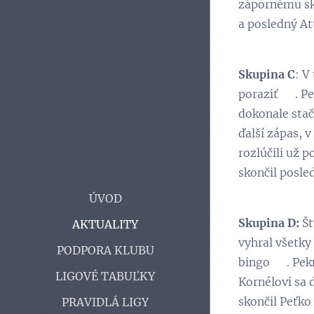
zápornému skó
a posledný Att
Skupina C
: V
poraziť 👏. P
dokonale stač
ďalší zápas, 
rozlúčili už p
skončil posle
ÚVOD
Skupina D:
Št
AKTUALITY
vyhral všetky 
PODPORA KLUBU
bingo 💪. Pek
LIGOVÉ TABUĽKY
Kornélovi sa d
skončil Peťko 
PRAVIDLÁ LIGY