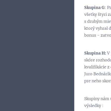
Skupina G
: P
všetky štyri 
s druhým miest
ktorý vyhral d
bonus - zatvo
Skupina H:
V 
skóre rozhodo
kvalifikácie z
Juro Bednárik
pre neho skon
Skupiny nám u
výsledky :