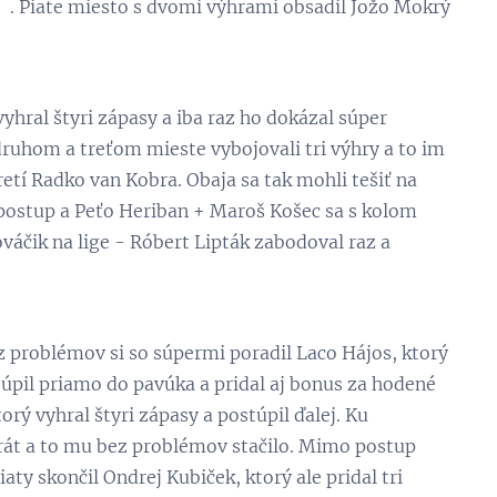
 💪. Piate miesto s dvomi výhrami obsadil Jožo Mokrý
vyhral štyri zápasy a iba raz ho dokázal súper
druhom a treťom mieste vybojovali tri výhry a to im
retí Radko van Kobra. Obaja sa tak mohli tešiť na
na postup a Peťo Heriban + Maroš Košec sa s kolom
Nováčik na lige - Róbert Lipták zabodoval raz a
ez problémov si so súpermi poradil Laco Hájos, ktorý
ostúpil priamo do pavúka a pridal aj bonus za hodené
rý vyhral štyri zápasy a postúpil ďalej. Ku
rikrát a to mu bez problémov stačilo. Mimo postup
aty skončil Ondrej Kubiček, ktorý ale pridal tri