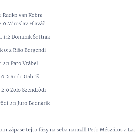
0 Radko van Kobra
2:0 Miroslav Hlaváč
t. 1:2 Dominik Šottník
k 0:2 Rišo Bergendi
 2:1 Paťo Vrábel
 0:2 Rudo Gabriš
 2:0 Zolo Szendrődi
ődi 2:1 Juro Bednárik
om zápase tejto fázy na seba narazili Peťo Mészáros a Lac