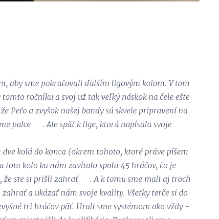
om, aby sme pokračovali ďalším ligovým kolom. V tom
 tomto ročníku a svoj už tak veľký náskok na čele ešte
že Peťo a zvyšok našej bandy sú skvele pripravení na
me palce 👏. Ale späť k lige, ktorá napísala svoje
n dve kolá do konca (okrem tohoto, ktoré práve píšem
a toto kolo ku nám zavítalo spolu 45 hráčov, čo je
e ste si prišli zahrať 💪. A k tomu sme mali aj troch
 zahrať a ukázať nám svoje kvality. Všetky terče si do
 zvyšné tri hráčov päť. Hrali sme systémom ako vždy -