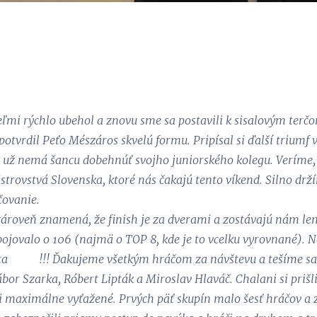
mi rýchlo ubehol a znovu sme sa postavili k sisalovým terč
otvrdil Peťo Mészáros skvelú formu. Pripísal si ďalší triumf v
 už nemá šancu dobehnúť svojho juniorského kolegu. Veríme, 
strovstvá Slovenska, ktoré nás čakajú tento víkend. Silno drží
čovanie.
zároveň znamená, že finish je za dverami a zostávajú nám le
bojovalo o 106 (najmä o TOP 8, kde je to vcelku vyrovnané). N
ta 😁💪!!! Ďakujeme všetkým hráčom za návštevu a tešíme sa, ž
bor Szarka, Róbert Lipták a Miroslav Hlaváč. Chalani si prišli
oli maximálne vyťažené. Prvých päť skupín malo šesť hráčov a