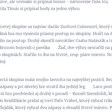
re, ale rovnako si pripísal bonus - zatvorenie čísla 104
ila Tímár si pripísal body za jednu výhru.
 tretej skupine sa najviac darilo Zsoltovi Csimmovi, ktorý 
ekná hra mu vyniesla priamy postup zo skupiny. Hráči na 
ilo na postup. Druhý skončil navrátilec Csaba Halászik a t
v ktorom bojovali o pavúka 😉. Žiaľ, dve výhry nestačili 
o skupinách. Stačilo to iba na štvrté, resp. piate miesto. 
dný.
vrtá skupina mala svojho favorita na najvyššej pozícii. B
zápasy a pri skvelej hre stratil iba jediný leg 👏. Laco p
nú hru predviedol aj druhý v poradí - Kornél Szendrődi, kto
o kvalifikácie pridal aj tretí Paťo Vrábel, ktorý vyhral t
Šujdák, ktorý vyhral dva zápasy a obsadil štvrté miesto. Pi