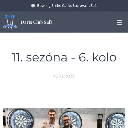
Bowling Strike Caffe, Štúrova 1, Šaľa
Darts Club Šaľa
11. sezóna - 6. kolo
15.03.2024