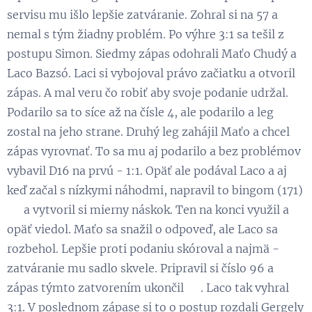
servisu mu išlo lepšie zatváranie. Zohral si na 57 a
nemal s tým žiadny problém. Po výhre 3:1 sa tešil z
postupu Simon. Siedmy zápas odohrali Maťo Chudý a
Laco Bazsó. Laci si vybojoval právo začiatku a otvoril
zápas. A mal veru čo robiť aby svoje podanie udržal.
Podarilo sa to síce až na čísle 4, ale podarilo a leg
zostal na jeho strane. Druhý leg zahájil Maťo a chcel
zápas vyrovnať. To sa mu aj podarilo a bez problémov
vybavil D16 na prvú - 1:1. Opäť ale podával Laco a aj
keď začal s nízkymi náhodmi, napravil to bingom (171)
💪 a vytvoril si mierny náskok. Ten na konci využil a
opäť viedol. Maťo sa snažil o odpoveď, ale Laco sa
rozbehol. Lepšie proti podaniu skóroval a najmä -
zatváranie mu sadlo skvele. Pripravil si číslo 96 a
zápas týmto zatvorením ukončil 👏. Laco tak vyhral
3:1. V poslednom zápase si to o postup rozdali Gergely