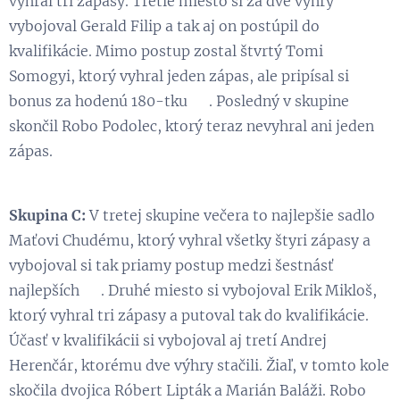
vyhral tri zápasy. Tretie miesto si za dve výhry
vybojoval Gerald Filip a tak aj on postúpil do
kvalifikácie. Mimo postup zostal štvrtý Tomi
Somogyi, ktorý vyhral jeden zápas, ale pripísal si
bonus za hodenú 180-tku 😉. Posledný v skupine
skončil Robo Podolec, ktorý teraz nevyhral ani jeden
zápas.
Skupina C:
V tretej skupine večera to najlepšie sadlo
Maťovi Chudému, ktorý vyhral všetky štyri zápasy a
vybojoval si tak priamy postup medzi šestnásť
najlepších 😉. Druhé miesto si vybojoval Erik Mikloš,
ktorý vyhral tri zápasy a putoval tak do kvalifikácie.
Účasť v kvalifikácii si vybojoval aj tretí Andrej
Herenčár, ktorému dve výhry stačili. Žiaľ, v tomto kole
skočila dvojica Róbert Lipták a Marián Baláži. Robo