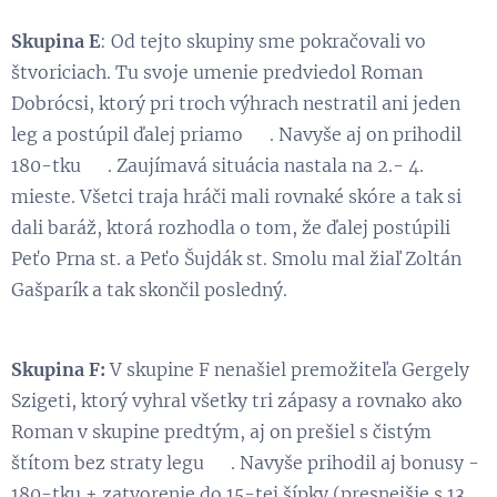
Skupina E
: Od tejto skupiny sme pokračovali vo
štvoriciach. Tu svoje umenie predviedol Roman
Dobrócsi, ktorý pri troch výhrach nestratil ani jeden
leg a postúpil ďalej priamo 👏. Navyše aj on prihodil
180-tku 😉. Zaujímavá situácia nastala na 2.- 4.
mieste. Všetci traja hráči mali rovnaké skóre a tak si
dali baráž, ktorá rozhodla o tom, že ďalej postúpili
Peťo Prna st. a Peťo Šujdák st. Smolu mal žiaľ Zoltán
Gašparík a tak skončil posledný.
Skupina F:
V skupine F nenašiel premožiteľa Gergely
Szigeti, ktorý vyhral všetky tri zápasy a rovnako ako
Roman v skupine predtým, aj on prešiel s čistým
štítom bez straty legu 😃. Navyše prihodil aj bonusy -
180-tku + zatvorenie do 15-tej šípky (presnejšie s 13.