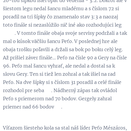
20-tou šípkou išiel opäť do vedenia - 3:2. Doktor ale v
šiestom legu nedal šancu mladému a s číslom 72 si
poradil na tri šípky čo znamenalo stav 3:3 a naozaj
toto finále si nezaslúžilo nič iné ako rozhodujúci leg
👏😃. V tomto finále obaja svoje servisy podržali a tak
mal o kúsok väčšiu šancu Peťo. V poslednej hre ale
obaja trošku poľavili a držali sa bok po boku celý leg.
Až prišiel záver finále... Peťo na čísle 90 a Gery na čísle
96. Peťo mal šancu vyhrať, ale nedal a dostal sa k
slovu Gery. Ten si tiež len zohral a tak išiel na rad
Peťo. Na dve šípky si s číslom 31 poradil a celé finále
rozhodol pre seba 👏. Nádherný zápas tak ovládol
Peťo s priemerom nad 70 bodov. Gergely zahral
priemer nad 66 bodov 💪.
Víťazom šiesteho kola sa stal náš líder Peťo Mészáros,