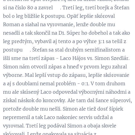
si na číslo 80 a zavrel 😃. Tretí leg, tretí brejk a Štefan
bol o leg bližšie k postupu. Opäť lepšie skóroval
Roman a siahal na vyrovnanie, lenže double mu
nesadli a tak skončil na D1. Súper ho dobehol a tak ako
leg predtým, vybavil aj tento a po výhre 3:1 sa tešil z
postupu 👏. Štefan sa stal druhým semifinalistom a
išli sme na tretí zápas - Laco Hájos vs. Simon Szedlár.
Simon nám otvoril zápas a hneď v prvom legu zahral
výborne. Mal lepší vstup do zápasu, lepšie skórovanie
a aj s doublami nemal problém - 0:1. V tom druhom
mu ale skúsený Laco odpovedal výbornými náhodmi a
získal náskok do koncovky. Ale tam dal šance súperovi,
pretože double mu nešli. Simon ale tiež dosť šípiek
nepremenil a tak Laco nakoniec servis udržal a
vyrovnal. Tretí leg podával Simon a obaja skvele
skórovali. Lenže opakovala sa situácia z