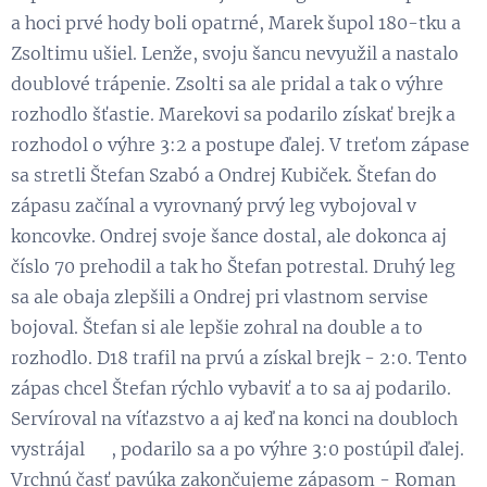
a hoci prvé hody boli opatrné, Marek šupol 180-tku a
Zsoltimu ušiel. Lenže, svoju šancu nevyužil a nastalo
doublové trápenie. Zsolti sa ale pridal a tak o výhre
rozhodlo šťastie. Marekovi sa podarilo získať brejk a
rozhodol o výhre 3:2 a postupe ďalej. V treťom zápase
sa stretli Štefan Szabó a Ondrej Kubiček. Štefan do
zápasu začínal a vyrovnaný prvý leg vybojoval v
koncovke. Ondrej svoje šance dostal, ale dokonca aj
číslo 70 prehodil a tak ho Štefan potrestal. Druhý leg
sa ale obaja zlepšili a Ondrej pri vlastnom servise
bojoval. Štefan si ale lepšie zohral na double a to
rozhodlo. D18 trafil na prvú a získal brejk - 2:0. Tento
zápas chcel Štefan rýchlo vybaviť a to sa aj podarilo.
Servíroval na víťazstvo a aj keď na konci na doubloch
vystrájal 😁, podarilo sa a po výhre 3:0 postúpil ďalej.
Vrchnú časť pavúka zakončujeme zápasom - Roman