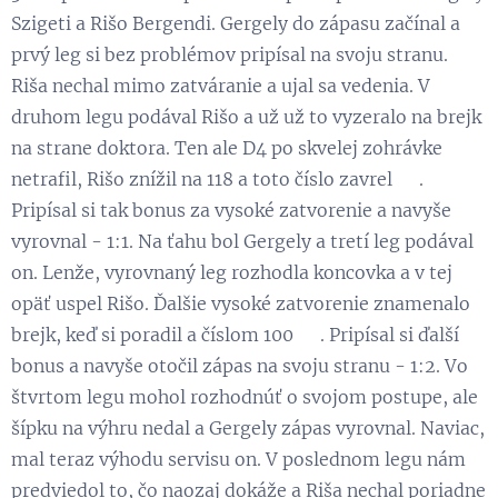
Szigeti a Rišo Bergendi. Gergely do zápasu začínal a
prvý leg si bez problémov pripísal na svoju stranu.
Riša nechal mimo zatváranie a ujal sa vedenia. V
druhom legu podával Rišo a už už to vyzeralo na brejk
na strane doktora. Ten ale D4 po skvelej zohrávke
netrafil, Rišo znížil na 118 a toto číslo zavrel 👏.
Pripísal si tak bonus za vysoké zatvorenie a navyše
vyrovnal - 1:1. Na ťahu bol Gergely a tretí leg podával
on. Lenže, vyrovnaný leg rozhodla koncovka a v tej
opäť uspel Rišo. Ďalšie vysoké zatvorenie znamenalo
brejk, keď si poradil a číslom 100 💪. Pripísal si ďalší
bonus a navyše otočil zápas na svoju stranu - 1:2. Vo
štvrtom legu mohol rozhodnúť o svojom postupe, ale
šípku na výhru nedal a Gergely zápas vyrovnal. Naviac,
mal teraz výhodu servisu on. V poslednom legu nám
predviedol to, čo naozaj dokáže a Riša nechal poriadne