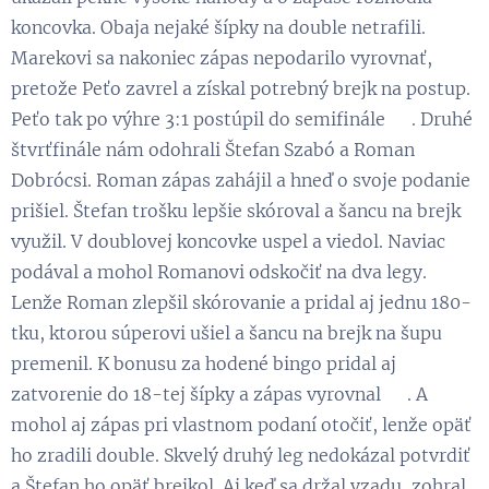
koncovka. Obaja nejaké šípky na double netrafili.
Marekovi sa nakoniec zápas nepodarilo vyrovnať,
pretože Peťo zavrel a získal potrebný brejk na postup.
Peťo tak po výhre 3:1 postúpil do semifinále 😉. Druhé
štvrťfinále nám odohrali Štefan Szabó a Roman
Dobrócsi. Roman zápas zahájil a hneď o svoje podanie
prišiel. Štefan trošku lepšie skóroval a šancu na brejk
využil. V doublovej koncovke uspel a viedol. Naviac
podával a mohol Romanovi odskočiť na dva legy.
Lenže Roman zlepšil skórovanie a pridal aj jednu 180-
tku, ktorou súperovi ušiel a šancu na brejk na šupu
premenil. K bonusu za hodené bingo pridal aj
zatvorenie do 18-tej šípky a zápas vyrovnal 👏. A
mohol aj zápas pri vlastnom podaní otočiť, lenže opäť
ho zradili double. Skvelý druhý leg nedokázal potvrdiť
a Štefan ho opäť brejkol. Aj keď sa držal vzadu, zohral