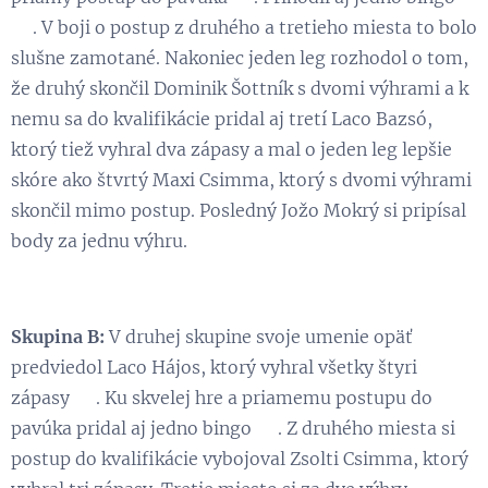
😉. V boji o postup z druhého a tretieho miesta to bolo
slušne zamotané. Nakoniec jeden leg rozhodol o tom,
že druhý skončil Dominik Šottník s dvomi výhrami a k
nemu sa do kvalifikácie pridal aj tretí Laco Bazsó,
ktorý tiež vyhral dva zápasy a mal o jeden leg lepšie
skóre ako štvrtý Maxi Csimma, ktorý s dvomi výhrami
skončil mimo postup. Posledný Jožo Mokrý si pripísal
body za jednu výhru.
Skupina B:
V druhej skupine svoje umenie opäť
predviedol Laco Hájos, ktorý vyhral všetky štyri
zápasy 💪. Ku skvelej hre a priamemu postupu do
pavúka pridal aj jedno bingo 😃. Z druhého miesta si
postup do kvalifikácie vybojoval Zsolti Csimma, ktorý