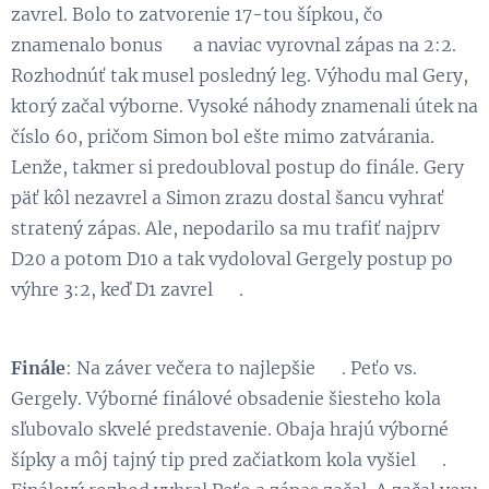
zavrel. Bolo to zatvorenie 17-tou šípkou, čo
znamenalo bonus 👏 a naviac vyrovnal zápas na 2:2.
Rozhodnúť tak musel posledný leg. Výhodu mal Gery,
ktorý začal výborne. Vysoké náhody znamenali útek na
číslo 60, pričom Simon bol ešte mimo zatvárania.
Lenže, takmer si predoubloval postup do finále. Gery
päť kôl nezavrel a Simon zrazu dostal šancu vyhrať
stratený zápas. Ale, nepodarilo sa mu trafiť najprv
D20 a potom D10 a tak vydoloval Gergely postup po
výhre 3:2, keď D1 zavrel 😁.
Finále
: Na záver večera to najlepšie 😃. Peťo vs.
Gergely. Výborné finálové obsadenie šiesteho kola
sľubovalo skvelé predstavenie. Obaja hrajú výborné
šípky a môj tajný tip pred začiatkom kola vyšiel 😁.