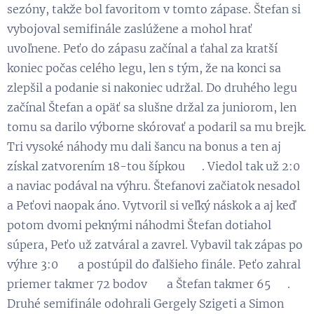
sezóny, takže bol favoritom v tomto zápase. Štefan si
vybojoval semifinále zaslúžene a mohol hrať
uvoľnene. Peťo do zápasu začínal a ťahal za kratší
koniec počas celého legu, len s tým, že na konci sa
zlepšil a podanie si nakoniec udržal. Do druhého legu
začínal Štefan a opäť sa slušne držal za juniorom, len
tomu sa darilo výborne skórovať a podaril sa mu brejk.
Tri vysoké náhody mu dali šancu na bonus a ten aj
získal zatvorením 18-tou šípkou 😉. Viedol tak už 2:0
a naviac podával na výhru. Štefanovi začiatok nesadol
a Peťovi naopak áno. Vytvoril si veľký náskok a aj keď
potom dvomi peknými náhodmi Štefan dotiahol
súpera, Peťo už zatváral a zavrel. Vybavil tak zápas po
výhre 3:0 💪 a postúpil do ďalšieho finále. Peťo zahral
priemer takmer 72 bodov 👏 a Štefan takmer 65 😉.
Druhé semifinále odohrali Gergely Szigeti a Simon