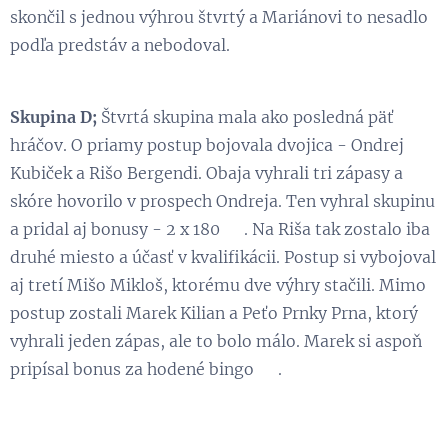
skončil s jednou výhrou štvrtý a Mariánovi to nesadlo
podľa predstáv a nebodoval.
Skupina D;
Štvrtá skupina mala ako posledná päť
hráčov. O priamy postup bojovala dvojica - Ondrej
Kubiček a Rišo Bergendi. Obaja vyhrali tri zápasy a
skóre hovorilo v prospech Ondreja. Ten vyhral skupinu
a pridal aj bonusy - 2 x 180 👏. Na Riša tak zostalo iba
druhé miesto a účasť v kvalifikácii. Postup si vybojoval
aj tretí Mišo Mikloš, ktorému dve výhry stačili. Mimo
postup zostali Marek Kilian a Peťo Prnky Prna, ktorý
vyhrali jeden zápas, ale to bolo málo. Marek si aspoň
pripísal bonus za hodené bingo 💪.