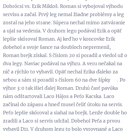
Dobrócsi vs. Erik Mikloš. Roman si vybojoval výhodu
servisu a začal. Prvý leg nemal žiadne problémy a leg
zostal na jeho strane. Súpera nechal mimo zatváranie
a ujal sa vedenia. V druhom legu podával Erik a opäť
lepšie skóroval Roman. Aj keď ho v koncovke Erik
dobehol a svoje šance na doubloch nepremenil,
Roman brejk získal. S číslom 20 si poradil a viedol už o
dva legy. Naviac podával na výhru. A veru nečakal na
nič a rýchlo to vybavil. Opäť nechal Erika ďaleko za
sebou a sám si poradil s číslom 60 na dve šípky 💪. Po
výhre 3:0 tak išiel ďalej Roman. Druhú časť pavúka
nám odštartovali Laco Hájos a Peťo Kacska. Laco
začínal do zápasu a hneď musel čeliť útoku na servis.
Peťo lepšie skóroval a siahal na brejk. Lenže double ho
zradili a Laco si servis udržal. Dobehol Peťa a prvou
vybavil D11. V druhom legu to bolo vyrovnané a Laco