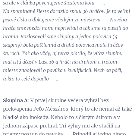
sa ale v článku povenujeme šiestemu kolu 😋...
Na spomínané šieste dorazilo spolu 36 hráčov. Je to veľmi
pekné čislo a ďakujeme všetkým za návštevu 👏. Nového
hráča sme medzi nami neprivítali a tak sme sa pustili do
hrania. Rozlosovali sme skupiny a jedna polovica (4
skupiny) bola päťčlenná a druhá polovica mala hráčov
štyroch. Tak ako vždy, aj teraz platilo, že víťaz skupiny
mal istú účasť v Last 16 a hráči na druhom a treťom
mieste zabojovali o pavúka v kvalifikácii. Nech sa páči,
takto to celé dopadlo 😉...
Skupina A
: V prvej skupine večera vyhral bez
prekvapenia Peťo Mészáros, ktorý to ale nemal až také
hladké ako inokedy. Nebolo to s čistým štítom a v
jednom zápase prehral. Tri výhry mu ale stačili na
priamy postup do pavúka 👏. Prihodil aj jedno bingo