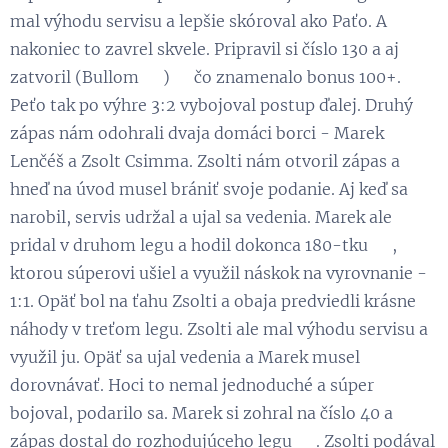
mal výhodu servisu a lepšie skóroval ako Paťo. A
nakoniec to zavrel skvele. Pripravil si číslo 130 a aj
zatvoril (Bullom 🎯)😃 čo znamenalo bonus 100+.
Peťo tak po výhre 3:2 vybojoval postup ďalej. Druhý
zápas nám odohrali dvaja domáci borci - Marek
Lenčéš a Zsolt Csimma. Zsolti nám otvoril zápas a
hneď na úvod musel brániť svoje podanie. Aj keď sa
narobil, servis udržal a ujal sa vedenia. Marek ale
pridal v druhom legu a hodil dokonca 180-tku 👏,
ktorou súperovi ušiel a využil náskok na vyrovnanie -
1:1. Opäť bol na ťahu Zsolti a obaja predviedli krásne
náhody v treťom legu. Zsolti ale mal výhodu servisu a
využil ju. Opäť sa ujal vedenia a Marek musel
dorovnávať. Hoci to nemal jednoduché a súper
bojoval, podarilo sa. Marek si zohral na číslo 40 a
zápas dostal do rozhodujúceho legu 😉. Zsolti podával