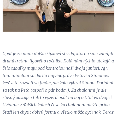
Opäť je za nami ďalšia šípková streda, ktorou sme zahájili
druhú tretinu ligového ročníka. Kolá nám rýchlo utekajú a
čelo tabuľky majú pod kontrolou naši dvaja juniori. Aj v
tom minulom sa darilo najviac práve Peťovi a Simonovi,
keď si to rozdali vo finále, ale kolo vyhral Simon. Dotiahol
sa tak na Peťa (aspoň o pár bodov). Za chalanmi je ale
slušný odstup a tak to vyzerá opäť na boj o titul vo dvojici.
Uvidíme v ďalších kolách či sa ku chalanom niekto pridá.
Stačí len chytiť dobrú formu a všetko môže byť inak. Teraz