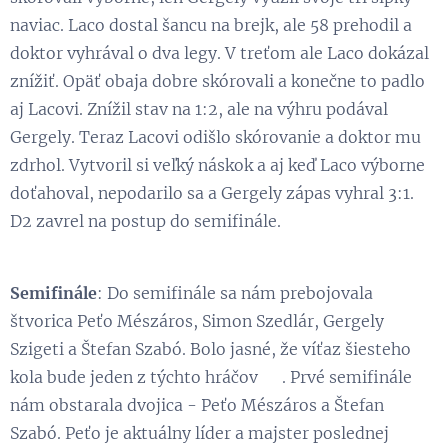
naviac. Laco dostal šancu na brejk, ale 58 prehodil a
doktor vyhrával o dva legy. V treťom ale Laco dokázal
znížiť. Opäť obaja dobre skórovali a konečne to padlo
aj Lacovi. Znížil stav na 1:2, ale na výhru podával
Gergely. Teraz Lacovi odišlo skórovanie a doktor mu
zdrhol. Vytvoril si veľký náskok a aj keď Laco výborne
doťahoval, nepodarilo sa a Gergely zápas vyhral 3:1.
D2 zavrel na postup do semifinále.
Semifinále
: Do semifinále sa nám prebojovala
štvorica Peťo Mészáros, Simon Szedlár, Gergely
Szigeti a Štefan Szabó. Bolo jasné, že víťaz šiesteho
kola bude jeden z týchto hráčov 😉. Prvé semifinále
nám obstarala dvojica - Peťo Mészáros a Štefan
Szabó. Peťo je aktuálny líder a majster poslednej