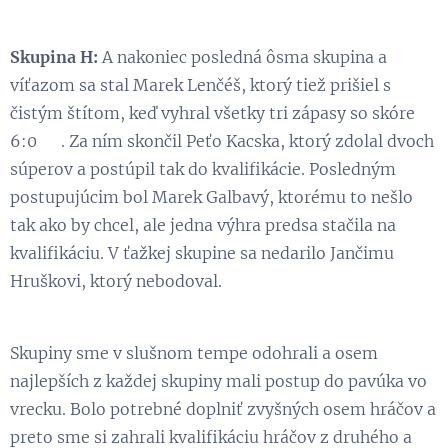
Skupina H:
A nakoniec posledná ôsma skupina a
víťazom sa stal Marek Lenčéš, ktorý tiež prišiel s
čistým štítom, keď vyhral všetky tri zápasy so skóre
6:0 😃. Za ním skončil Peťo Kacska, ktorý zdolal dvoch
súperov a postúpil tak do kvalifikácie. Posledným
postupujúcim bol Marek Galbavý, ktorému to nešlo
tak ako by chcel, ale jedna výhra predsa stačila na
kvalifikáciu. V ťažkej skupine sa nedarilo Jančimu
Hruškovi, ktorý nebodoval.
Skupiny sme v slušnom tempe odohrali a osem
najlepších z každej skupiny mali postup do pavúka vo
vrecku. Bolo potrebné doplniť zvyšných osem hráčov a
preto sme si zahrali kvalifikáciu hráčov z druhého a