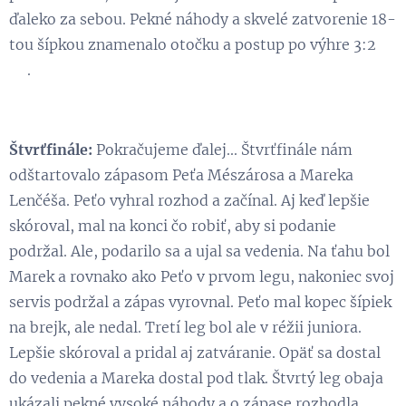
ďaleko za sebou. Pekné náhody a skvelé zatvorenie 18-
tou šípkou znamenalo otočku a postup po výhre 3:2
😉.
Štvrťfinále:
Pokračujeme ďalej... Štvrťfinále nám
odštartovalo zápasom Peťa Mészárosa a Mareka
Lenčéša. Peťo vyhral rozhod a začínal. Aj keď lepšie
skóroval, mal na konci čo robiť, aby si podanie
podržal. Ale, podarilo sa a ujal sa vedenia. Na ťahu bol
Marek a rovnako ako Peťo v prvom legu, nakoniec svoj
servis podržal a zápas vyrovnal. Peťo mal kopec šípiek
na brejk, ale nedal. Tretí leg bol ale v réžii juniora.
Lepšie skóroval a pridal aj zatváranie. Opäť sa dostal
do vedenia a Mareka dostal pod tlak. Štvrtý leg obaja
ukázali pekné vysoké náhody a o zápase rozhodla