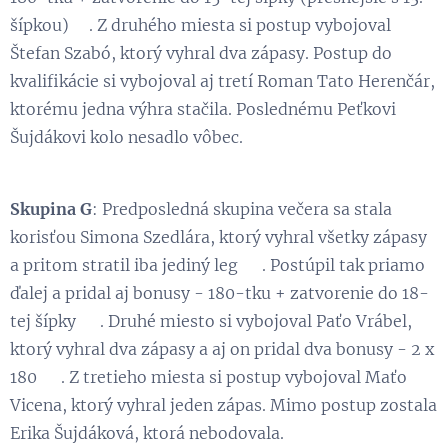
šípkou)👏. Z druhého miesta si postup vybojoval
Štefan Szabó, ktorý vyhral dva zápasy. Postup do
kvalifikácie si vybojoval aj tretí Roman Tato Herenčár,
ktorému jedna výhra stačila. Poslednému Peťkovi
Šujdákovi kolo nesadlo vôbec.
Skupina G
: Predposledná skupina večera sa stala
korisťou Simona Szedlára, ktorý vyhral všetky zápasy
a pritom stratil iba jediný leg 👏. Postúpil tak priamo
ďalej a pridal aj bonusy - 180-tku + zatvorenie do 18-
tej šípky 😉. Druhé miesto si vybojoval Paťo Vrábel,
ktorý vyhral dva zápasy a aj on pridal dva bonusy - 2 x
180 💪. Z tretieho miesta si postup vybojoval Maťo
Vicena, ktorý vyhral jeden zápas. Mimo postup zostala
Erika Šujdáková, ktorá nebodovala.