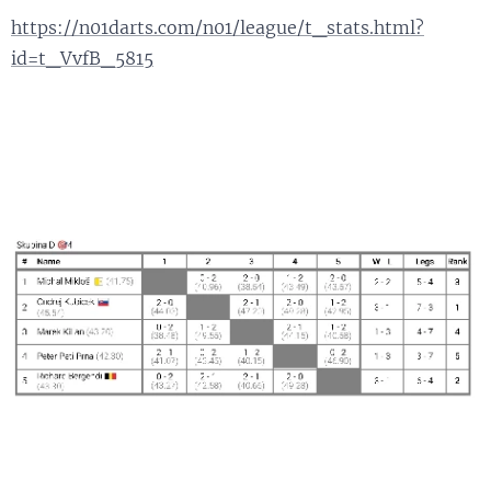
https://n01darts.com/n01/league/t_stats.html?
id=t_VvfB_5815