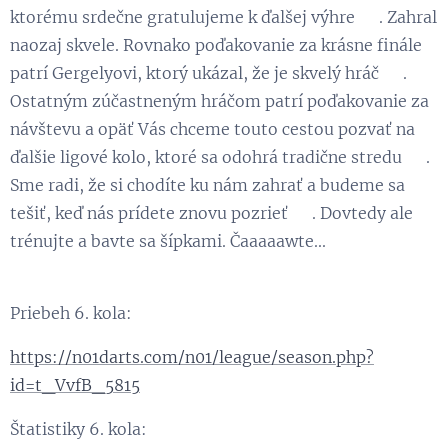
ktorému srdečne gratulujeme k ďalšej výhre 🏆. Zahral
naozaj skvele. Rovnako poďakovanie za krásne finále
patrí Gergelyovi, ktorý ukázal, že je skvelý hráč 👏.
Ostatným zúčastneným hráčom patrí poďakovanie za
návštevu a opäť Vás chceme touto cestou pozvať na
ďalšie ligové kolo, ktoré sa odohrá tradične stredu 😉.
Sme radi, že si chodíte ku nám zahrať a budeme sa
tešiť, keď nás prídete znovu pozrieť 😃. Dovtedy ale
trénujte a bavte sa šípkami. Čaaaaawte...
Priebeh 6. kola:
https://n01darts.com/n01/league/season.php?
id=t_VvfB_5815
Štatistiky 6. kola: