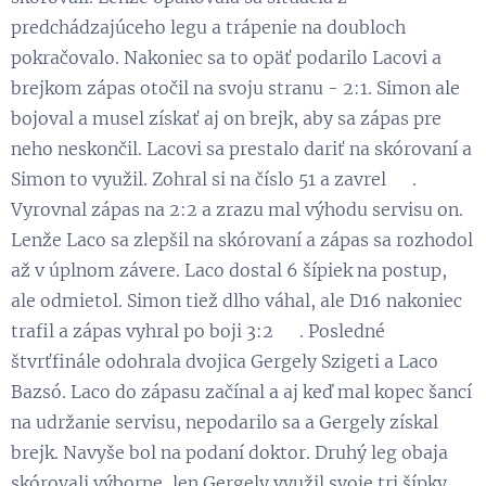
predchádzajúceho legu a trápenie na doubloch
pokračovalo. Nakoniec sa to opäť podarilo Lacovi a
brejkom zápas otočil na svoju stranu - 2:1. Simon ale
bojoval a musel získať aj on brejk, aby sa zápas pre
neho neskončil. Lacovi sa prestalo dariť na skórovaní a
Simon to využil. Zohral si na číslo 51 a zavrel 😁.
Vyrovnal zápas na 2:2 a zrazu mal výhodu servisu on.
Lenže Laco sa zlepšil na skórovaní a zápas sa rozhodol
až v úplnom závere. Laco dostal 6 šípiek na postup,
ale odmietol. Simon tiež dlho váhal, ale D16 nakoniec
trafil a zápas vyhral po boji 3:2 💪. Posledné
štvrťfinále odohrala dvojica Gergely Szigeti a Laco
Bazsó. Laco do zápasu začínal a aj keď mal kopec šancí
na udržanie servisu, nepodarilo sa a Gergely získal
brejk. Navyše bol na podaní doktor. Druhý leg obaja
skórovali výborne, len Gergely využil svoje tri šípky