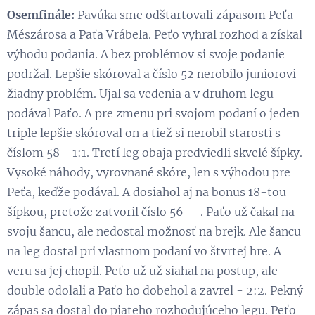
Osemfinále:
Pavúka sme odštartovali zápasom Peťa
Mészárosa a Paťa Vrábela. Peťo vyhral rozhod a získal
výhodu podania. A bez problémov si svoje podanie
podržal. Lepšie skóroval a číslo 52 nerobilo juniorovi
žiadny problém. Ujal sa vedenia a v druhom legu
podával Paťo. A pre zmenu pri svojom podaní o jeden
triple lepšie skóroval on a tiež si nerobil starosti s
číslom 58 - 1:1. Tretí leg obaja predviedli skvelé šípky.
Vysoké náhody, vyrovnané skóre, len s výhodou pre
Peťa, keďže podával. A dosiahol aj na bonus 18-tou
šípkou, pretože zatvoril číslo 56 💪. Paťo už čakal na
svoju šancu, ale nedostal možnosť na brejk. Ale šancu
na leg dostal pri vlastnom podaní vo štvrtej hre. A
veru sa jej chopil. Peťo už už siahal na postup, ale
double odolali a Paťo ho dobehol a zavrel - 2:2. Pekný
zápas sa dostal do piateho rozhodujúceho legu. Peťo