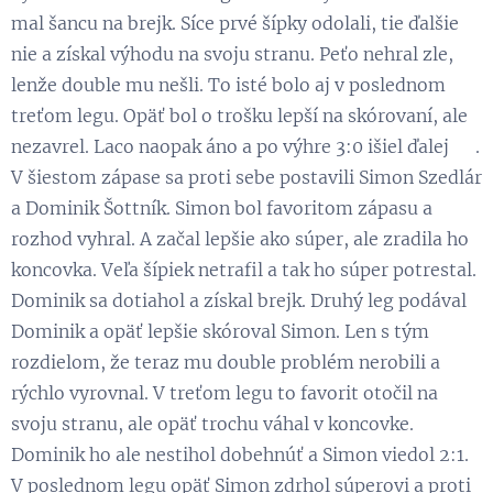
mal šancu na brejk. Síce prvé šípky odolali, tie ďalšie
nie a získal výhodu na svoju stranu. Peťo nehral zle,
lenže double mu nešli. To isté bolo aj v poslednom
treťom legu. Opäť bol o trošku lepší na skórovaní, ale
nezavrel. Laco naopak áno a po výhre 3:0 išiel ďalej 💪.
V šiestom zápase sa proti sebe postavili Simon Szedlár
a Dominik Šottník. Simon bol favoritom zápasu a
rozhod vyhral. A začal lepšie ako súper, ale zradila ho
koncovka. Veľa šípiek netrafil a tak ho súper potrestal.
Dominik sa dotiahol a získal brejk. Druhý leg podával
Dominik a opäť lepšie skóroval Simon. Len s tým
rozdielom, že teraz mu double problém nerobili a
rýchlo vyrovnal. V treťom legu to favorit otočil na
svoju stranu, ale opäť trochu váhal v koncovke.
Dominik ho ale nestihol dobehnúť a Simon viedol 2:1.
V poslednom legu opäť Simon zdrhol súperovi a proti