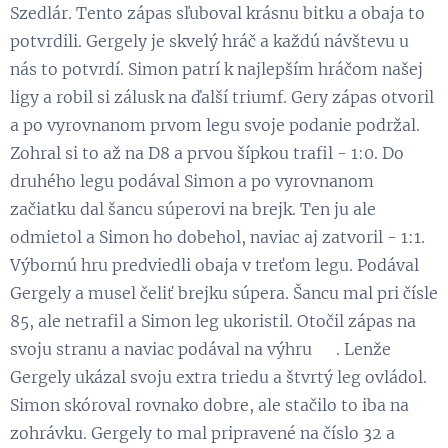
Szedlár. Tento zápas sľuboval krásnu bitku a obaja to
potvrdili. Gergely je skvelý hráč a každú návštevu u
nás to potvrdí. Simon patrí k najlepším hráčom našej
ligy a robil si zálusk na ďalší triumf. Gery zápas otvoril
a po vyrovnanom prvom legu svoje podanie podržal.
Zohral si to až na D8 a prvou šípkou trafil - 1:0. Do
druhého legu podával Simon a po vyrovnanom
začiatku dal šancu súperovi na brejk. Ten ju ale
odmietol a Simon ho dobehol, naviac aj zatvoril - 1:1.
Výbornú hru predviedli obaja v treťom legu. Podával
Gergely a musel čeliť brejku súpera. Šancu mal pri čísle
85, ale netrafil a Simon leg ukoristil. Otočil zápas na
svoju stranu a naviac podával na výhru 💪. Lenže
Gergely ukázal svoju extra triedu a štvrtý leg ovládol.
Simon skóroval rovnako dobre, ale stačilo to iba na
zohrávku. Gergely to mal pripravené na číslo 32 a