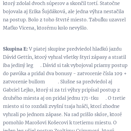
ktorý zdolal dvoch súperov a skončil tretí. Statočne
bojovala aj Erika Šujdáková, ale jedna výhra nestačila
na postup. Bolo z toho štvrté miesto. Tabuľku uzavrel
Maťko Vicena, ktorému kolo nevyšlo.
Skupina E:
V piatej skupine predviedol hladkú jazdu
Dávid Gettín, ktorý vyhral všetky štyri zápasy a stratil
iba jediný leg 😉. Dávid si tak vybojoval priamy postup
do pavúka a pridal dva bonusy - zatvorenie čísla 109 +
zatvorenie bullom 🎯😃. Slušne sa predviedol aj
Gabriel Lejko, ktorý si za tri výhry pripísal postup z
druhého miesta aj on pridal jednu 171-tku 💪. O tretie
miesto si to rozdali zvyšní traja hráči, ktorí zhodne
vyhrali po jednom zápase. Na rad prišlo skóre, ktoré
pomohlo Marošovi Košecovi k tretiemu miestu. O
jeden leg ušiel postup Zsoltimu Csimmovi, ktorý