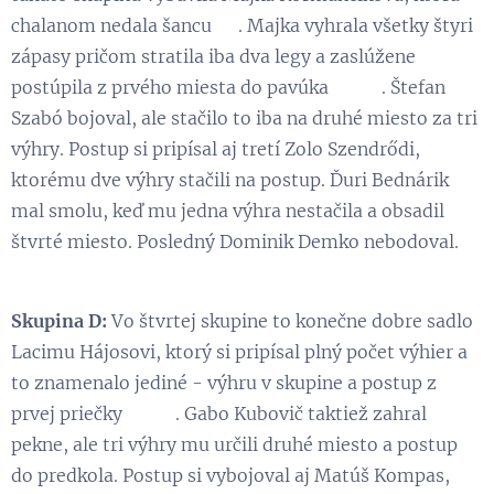
chalanom nedala šancu 😁. Majka vyhrala všetky štyri
zápasy pričom stratila iba dva legy a zaslúžene
postúpila z prvého miesta do pavúka 👏 😃. Štefan
Szabó bojoval, ale stačilo to iba na druhé miesto za tri
výhry. Postup si pripísal aj tretí Zolo Szendrődi,
ktorému dve výhry stačili na postup. Ďuri Bednárik
mal smolu, keď mu jedna výhra nestačila a obsadil
štvrté miesto. Posledný Dominik Demko nebodoval.
Skupina D:
Vo štvrtej skupine to konečne dobre sadlo
Lacimu Hájosovi, ktorý si pripísal plný počet výhier a
to znamenalo jediné - výhru v skupine a postup z
prvej priečky 👏 💪. Gabo Kubovič taktiež zahral
pekne, ale tri výhry mu určili druhé miesto a postup
do predkola. Postup si vybojoval aj Matúš Kompas,