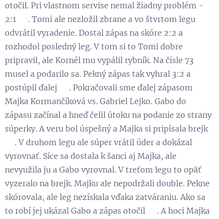
otočil. Pri vlastnom servise nemal žiadny problém -
2:1 💪. Tomi ale nezložil zbrane a vo štvrtom legu
odvrátil vyradenie. Dostal zápas na skóre 2:2 a
rozhodol posledný leg. V tom si to Tomi dobre
pripravil, ale Kornél mu vypálil rybník. Na čísle 73
musel a podarilo sa. Pekný zápas tak vyhral 3:2 a
postúpil ďalej 😉. Pokračovali sme ďalej zápasom
Majka Kormančíková vs. Gabriel Lejko. Gabo do
zápasu začínal a hneď čelil útoku na podanie zo strany
súperky. A veru bol úspešný a Majka si pripísala brejk
💪. V druhom legu ale súper vrátil úder a dokázal
vyrovnať. Síce sa dostala k šanci aj Majka, ale
nevyužila ju a Gabo vyrovnal. V treťom legu to opäť
vyzeralo na brejk. Majku ale nepodržali double. Pekne
skórovala, ale leg nezískala vďaka zatváraniu. Ako sa
to robí jej ukázal Gabo a zápas otočil 😉. A hoci Majka