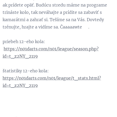
ak prídete opäť. Budúcu stredu máme na programe
trináste kolo, tak neváhajte a prídite sa zabaviť s
kamarátmi a zahrať si. Tešíme sa na Vás. Dovtedy
trénujte, hrajte a vidíme sa. Čaaaaawte 😉.
priebeh 12-eho kola:
https://n01darts.com/n01/league/season.php?
id=t_z2NY_2119
štatistiky 12-eho kola:
https://n01darts.com/n01/league/t_stats.html?
id=t_z2NY_2119