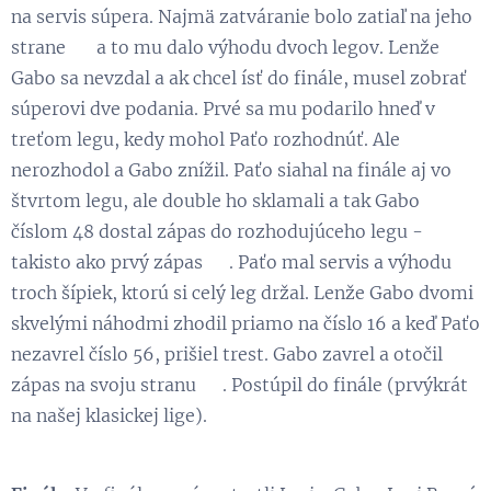
na servis súpera. Najmä zatváranie bolo zatiaľ na jeho
strane 😉 a to mu dalo výhodu dvoch legov. Lenže
Gabo sa nevzdal a ak chcel ísť do finále, musel zobrať
súperovi dve podania. Prvé sa mu podarilo hneď v
treťom legu, kedy mohol Paťo rozhodnúť. Ale
nerozhodol a Gabo znížil. Paťo siahal na finále aj vo
štvrtom legu, ale double ho sklamali a tak Gabo
číslom 48 dostal zápas do rozhodujúceho legu -
takisto ako prvý zápas 😃. Paťo mal servis a výhodu
troch šípiek, ktorú si celý leg držal. Lenže Gabo dvomi
skvelými náhodmi zhodil priamo na číslo 16 a keď Paťo
nezavrel číslo 56, prišiel trest. Gabo zavrel a otočil
zápas na svoju stranu 💪. Postúpil do finále (prvýkrát
na našej klasickej lige).