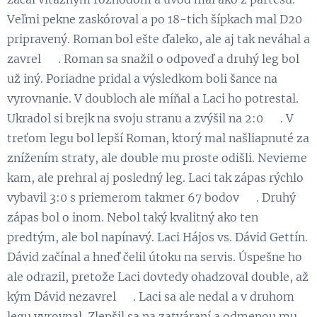
Veľmi pekne zaskóroval a po 18-tich šípkach mal D20
pripravený. Roman bol ešte ďaleko, ale aj tak neváhal a
zavrel 😉. Roman sa snažil o odpoveď a druhý leg bol
už iný. Poriadne pridal a výsledkom boli šance na
vyrovnanie. V doubloch ale míňal a Laci ho potrestal.
Ukradol si brejk na svoju stranu a zvýšil na 2:0 😃. V
treťom legu bol lepší Roman, ktorý mal našliapnuté za
znížením straty, ale double mu proste odišli. Nevieme
kam, ale prehral aj posledný leg. Laci tak zápas rýchlo
vybavil 3:0 s priemerom takmer 67 bodov 👏. Druhý
zápas bol o inom. Nebol taký kvalitný ako ten
predtým, ale bol napínavý. Laci Hájos vs. Dávid Gettín.
Dávid začínal a hneď čelil útoku na servis. Úspešne ho
ale odrazil, pretože Laci dovtedy ohadzoval double, až
kým Dávid nezavrel 😉. Laci sa ale nedal a v druhom
legu vyrovnal. Zlepšil sa na zatváraní a odmenou mu