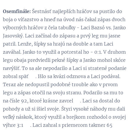
Osemfinále:
Šestnásť najlepších hráčov sa pustilo do
boja o víťazstvo a hneď na úvod nás čakal zápas dvoch
výborných hráčov z čela tabuľky - Laci Bazsó vs. Janko
Jasovský. Laci začínal do zápasu a prvý leg mu jasne
patril. Lenže, šípky sa hrajú na double a tam Laci
zaváhal. Janko to využil a potrestal ho - 0:1. V druhom
legu obaja predviedli pekné šípky a Janko mohol skóre
navýšiť. To sa ale nepodarilo a Laci si stratené podanie
zobral späť 😉. Išlo sa kvázi odznova a Laci podával.
Teraz ale nedopustil podobné trouble ako v prvom
legu a zápas otočil na svoju stranu. Podarilo sa mu to
na čísle 92, ktoré krásne zavrel 💪. Laci sa dostal do
pohody a už si išiel svoje. Štyri vysoké náhody mu dali
veľký náskok, ktorý využil a brejkom rozhodol o svojej
výhre 3:1 👏. Laci zahral s priemerom takmer 65