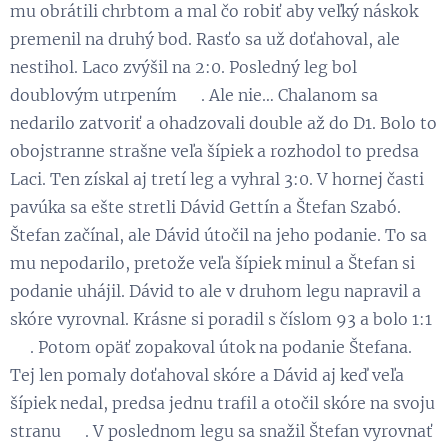
mu obrátili chrbtom a mal čo robiť aby veľký náskok
premenil na druhý bod. Rasťo sa už doťahoval, ale
nestihol. Laco zvýšil na 2:0. Posledný leg bol
doublovým utrpením 😁. Ale nie… Chalanom sa
nedarilo zatvoriť a ohadzovali double až do D1. Bolo to
obojstranne strašne veľa šípiek a rozhodol to predsa
Laci. Ten získal aj tretí leg a vyhral 3:0. V hornej časti
pavúka sa ešte stretli Dávid Gettín a Štefan Szabó.
Štefan začínal, ale Dávid útočil na jeho podanie. To sa
mu nepodarilo, pretože veľa šípiek minul a Štefan si
podanie uhájil. Dávid to ale v druhom legu napravil a
skóre vyrovnal. Krásne si poradil s číslom 93 a bolo 1:1
👏. Potom opäť zopakoval útok na podanie Štefana.
Tej len pomaly doťahoval skóre a Dávid aj keď veľa
šípiek nedal, predsa jednu trafil a otočil skóre na svoju
stranu 💪. V poslednom legu sa snažil Štefan vyrovnať