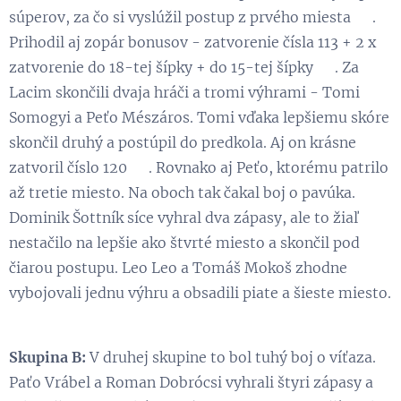
súperov, za čo si vyslúžil postup z prvého miesta 👏.
Prihodil aj zopár bonusov - zatvorenie čísla 113 + 2 x
zatvorenie do 18-tej šípky + do 15-tej šípky 💪. Za
Lacim skončili dvaja hráči a tromi výhrami - Tomi
Somogyi a Peťo Mészáros. Tomi vďaka lepšiemu skóre
skončil druhý a postúpil do predkola. Aj on krásne
zatvoril číslo 120 😃. Rovnako aj Peťo, ktorému patrilo
až tretie miesto. Na oboch tak čakal boj o pavúka.
Dominik Šottník síce vyhral dva zápasy, ale to žiaľ
nestačilo na lepšie ako štvrté miesto a skončil pod
čiarou postupu. Leo Leo a Tomáš Mokoš zhodne
vybojovali jednu výhru a obsadili piate a šieste miesto.
Skupina B:
V druhej skupine to bol tuhý boj o víťaza.
Paťo Vrábel a Roman Dobrócsi vyhrali štyri zápasy a