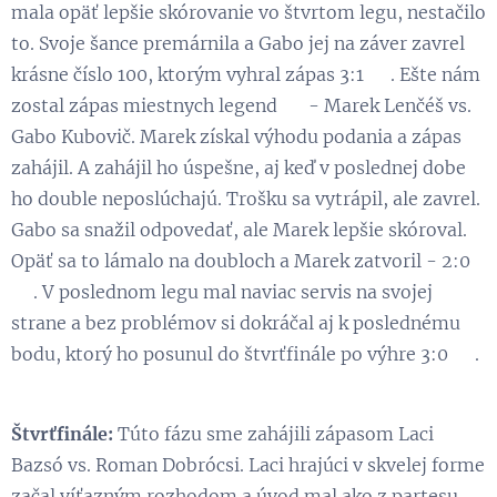
mala opäť lepšie skórovanie vo štvrtom legu, nestačilo
to. Svoje šance premárnila a Gabo jej na záver zavrel
krásne číslo 100, ktorým vyhral zápas 3:1 👏. Ešte nám
zostal zápas miestnych legend 😁 - Marek Lenčéš vs.
Gabo Kubovič. Marek získal výhodu podania a zápas
zahájil. A zahájil ho úspešne, aj keď v poslednej dobe
ho double neposlúchajú. Trošku sa vytrápil, ale zavrel.
Gabo sa snažil odpovedať, ale Marek lepšie skóroval.
Opäť sa to lámalo na doubloch a Marek zatvoril - 2:0
😉. V poslednom legu mal naviac servis na svojej
strane a bez problémov si dokráčal aj k poslednému
bodu, ktorý ho posunul do štvrťfinále po výhre 3:0 💪.
Štvrťfinále:
Túto fázu sme zahájili zápasom Laci
Bazsó vs. Roman Dobrócsi. Laci hrajúci v skvelej forme
začal víťazným rozhodom a úvod mal ako z partesu.