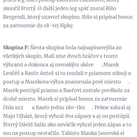
skončil štvrtý. O ďalší jeden leg späť zostal Rišo
Bergendi, ktorý uzavrel skupinu. Rišo si pripísal bonus
za zatvorenie do 18-tej šípky.
Skupina F:
Šiesta skupina bola najnapínavejšia zo
všetkých skupín. Mali sme dvoch hráčov s tromi
výhrami a dokonca aj rovnakým skóre 😃. Marek
Lenčéš a Rasťo Antoš si to rozdali v priamom súboji o
postup a Marekova výhra znamenala prvé miesto 💪.
Marek postúpil priamo a Rasťovi zostalo predkolo za
druhé miesto. Marek si pripísal bonus za zatvorenie
čísla 102 😉 a Rasťo jednu 180-tku 💪. Pekne zahral aj
Majo Ujházi, ktorý vyhral dva zápasy a aj on postúpil.
Štvrtý Dávid Safár ako nováčik vyhral jeden zápas a to
mu na postup nestačilo. Takisto Blanka Jasovská si