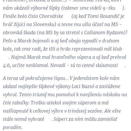
nám ukázali výborné šípky (takmer sme videli 9-tku 😉).
Finále bolo čisto Chorvátske 😉 (aj keď Tomi Rosandič je
hráč žijúci na Slovensku) a tesne mu ušla účasť na MS -
obrovská škoda (na MS by sa stretol s Callanom Rydzom)!
Peťo a Marek bojovali a aj keď obaja vypadli v druhom
kole, tak sme radi, že išli a hrdo reprezentovali náš klub
👏. Najmä Marek mal hrateľného súpera a aj keď prehral
4:6, určite nesklamal. Nevadí - sú to cenné skúsenosti 😉.
A teraz už pokračujeme ligou… V jedenástom kole nám
ukázal najlepšie šípkové výkony Laci Bazsó a zaslúžene
vyhral. Tento triumf mu pomohol k navýšeniu náskoku na
čele tabuľky. Trošku utiekol svojim súperom a má
našliapnuté k celkovej výhre v trinástej sezóne. Ale ešte
stále nemá vyhraté 😉. Súperi za ním môžu zamiešať
poradím.