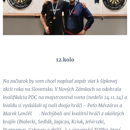
12.kolo
Na začiatok by som chcel napísať zopár viet k šípkovej
akcii roka na Slovensku. V Nových Zámkoch sa odohrala
kvalifikácia PDC na majstrovstvá sveta (nedeľa 24.11.24) a
kvaldu si vyskúšali aj naši dvaja hráči - Peťo Mészáros a
Marek Lenčéš 👏. Nechýbali ani kvalitní hráči z okolitých
krajín (Bialecki, Sedlák, Jagicza, Kciuk, Jehirszki,
Pratnemer, Grbavac a ďalší…) + slovenská TOPka, ktorí