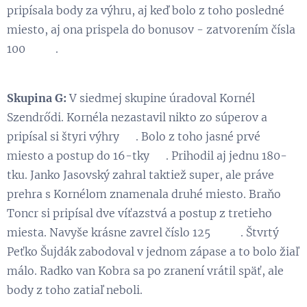
pripísala body za výhru, aj keď bolo z toho posledné
miesto, aj ona prispela do bonusov - zatvorením čísla
100 👏😃.
Skupina G:
V siedmej skupine úradoval Kornél
Szendrődi. Kornéla nezastavil nikto zo súperov a
pripísal si štyri výhry 👏. Bolo z toho jasné prvé
miesto a postup do 16-tky 😉. Prihodil aj jednu 180-
tku. Janko Jasovský zahral taktiež super, ale práve
prehra s Kornélom znamenala druhé miesto. Braňo
Toncr si pripísal dve víťazstvá a postup z tretieho
miesta. Navyše krásne zavrel číslo 125 👏💪. Štvrtý
Peťko Šujdák zabodoval v jednom zápase a to bolo žiaľ
málo. Radko van Kobra sa po zranení vrátil späť, ale
body z toho zatiaľ neboli.