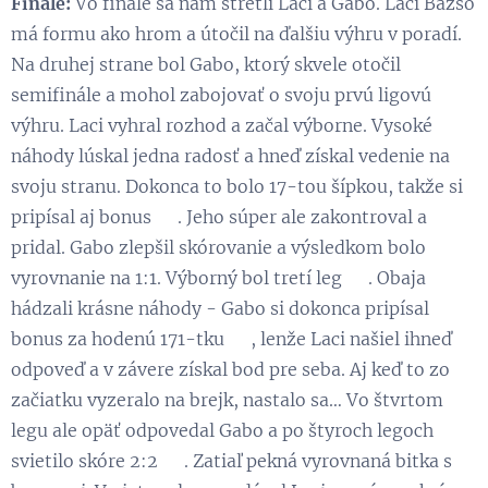
Finále:
Vo finále sa nám stretli Laci a Gabo. Laci Bazsó
má formu ako hrom a útočil na ďalšiu výhru v poradí.
Na druhej strane bol Gabo, ktorý skvele otočil
semifinále a mohol zabojovať o svoju prvú ligovú
výhru. Laci vyhral rozhod a začal výborne. Vysoké
náhody lúskal jedna radosť a hneď získal vedenie na
svoju stranu. Dokonca to bolo 17-tou šípkou, takže si
pripísal aj bonus 💪. Jeho súper ale zakontroval a
pridal. Gabo zlepšil skórovanie a výsledkom bolo
vyrovnanie na 1:1. Výborný bol tretí leg 👏. Obaja
hádzali krásne náhody - Gabo si dokonca pripísal
bonus za hodenú 171-tku 😉, lenže Laci našiel ihneď
odpoveď a v závere získal bod pre seba. Aj keď to zo
začiatku vyzeralo na brejk, nastalo sa… Vo štvrtom
legu ale opäť odpovedal Gabo a po štyroch legoch
svietilo skóre 2:2 😃. Zatiaľ pekná vyrovnaná bitka s