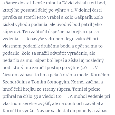
a šance dostal. Lenže minul a Dávid získal tretí bod,
ktorý ho posunul ďalej po výhre 3:1. V dolnej časti
pavúka sa stretli Paťo Vrábel a Zolo Gašparík. Zolo
získal výhodu podania, ale úvodný bod patril jeho
súperovi. Ten zaútočil úspešne na brejk a ujal sa
vedenia 😃. A navyše v druhom legu vykročil pri
vlastnom podaní k druhému bodu a opäť sa mu to
podarilo. Zolo sa snažil odvrátiť vyradenie, ale
nedarilo sa mu. Súper bol lepší a získal aj posledný
bod, ktorý mu zaručil postup po výhre 3:0 💪. V
šiestom zápase to bola pekná dráma medzi Kornélom
Szendrődim a Tomim Somogyim. Kornél začínal a
hneď čelil brejku zo strany súpera. Tomi si pekne
prihral na číslo 53 a viedol 1:0 😉. A mohol vedenie pri
vlastnom servise zvýšiť, ale na doubloch zaváhal a
Kornél to využil. Naviac sa dostal do pohody a zápas