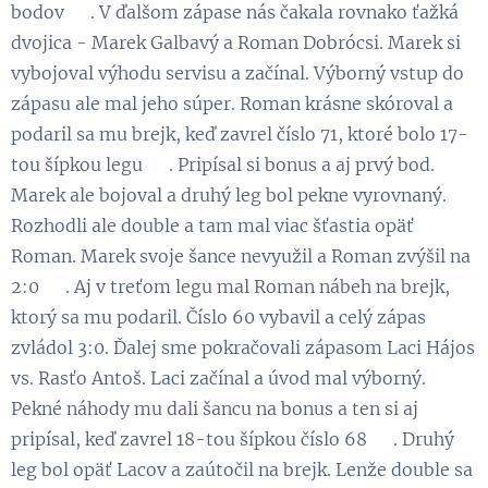
bodov 💪. V ďalšom zápase nás čakala rovnako ťažká
dvojica - Marek Galbavý a Roman Dobrócsi. Marek si
vybojoval výhodu servisu a začínal. Výborný vstup do
zápasu ale mal jeho súper. Roman krásne skóroval a
podaril sa mu brejk, keď zavrel číslo 71, ktoré bolo 17-
tou šípkou legu 👏. Pripísal si bonus a aj prvý bod.
Marek ale bojoval a druhý leg bol pekne vyrovnaný.
Rozhodli ale double a tam mal viac šťastia opäť
Roman. Marek svoje šance nevyužil a Roman zvýšil na
2:0 😉. Aj v treťom legu mal Roman nábeh na brejk,
ktorý sa mu podaril. Číslo 60 vybavil a celý zápas
zvládol 3:0. Ďalej sme pokračovali zápasom Laci Hájos
vs. Rasťo Antoš. Laci začínal a úvod mal výborný.
Pekné náhody mu dali šancu na bonus a ten si aj
pripísal, keď zavrel 18-tou šípkou číslo 68 😃. Druhý
leg bol opäť Lacov a zaútočil na brejk. Lenže double sa