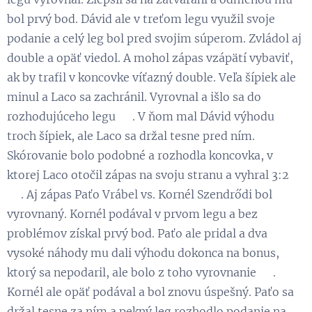
bol prvý bod. Dávid ale v treťom legu využil svoje
podanie a celý leg bol pred svojim súperom. Zvládol aj
double a opäť viedol. A mohol zápas vzápätí vybaviť,
ak by trafil v koncovke víťazný double. Veľa šípiek ale
minul a Laco sa zachránil. Vyrovnal a išlo sa do
rozhodujúceho legu 😃. V ňom mal Dávid výhodu
troch šípiek, ale Laco sa držal tesne pred ním.
Skórovanie bolo podobné a rozhodla koncovka, v
ktorej Laco otočil zápas na svoju stranu a vyhral 3:2
💪. Aj zápas Paťo Vrábel vs. Kornél Szendrődi bol
vyrovnaný. Kornél podával v prvom legu a bez
problémov získal prvý bod. Paťo ale pridal a dva
vysoké náhody mu dali výhodu dokonca na bonus,
ktorý sa nepodaril, ale bolo z toho vyrovnanie 😉.
Kornél ale opäť podával a bol znovu úspešný. Paťo sa
držal tesne za ním a pekný leg rozhodlo podanie na