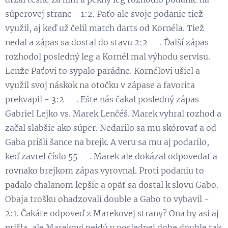
súperovej strane - 1:2. Paťo ale svoje podanie tiež
využil, aj keď už čelil match darts od Kornéla. Tiež
nedal a zápas sa dostal do stavu 2:2 😃. Ďalší zápas
rozhodol posledný leg a Kornél mal výhodu servisu.
Lenže Paťovi to sypalo parádne. Kornélovi ušiel a
využil svoj náskok na otočku v zápase a favorita
prekvapil - 3:2 😁. Ešte nás čakal posledný zápas
Gabriel Lejko vs. Marek Lenčéš. Marek vyhral rozhod a
začal slabšie ako súper. Nedarilo sa mu skórovať a od
Gaba prišli šance na brejk. A veru sa mu aj podarilo,
keď zavrel číslo 55 😉. Marek ale dokázal odpovedať a
rovnako brejkom zápas vyrovnal. Proti podaniu to
padalo chalanom lepšie a opäť sa dostal k slovu Gabo.
Obaja trošku ohadzovali double a Gabo to vybavil -
2:1. Čakáte odpoveď z Marekovej strany? Ona by asi aj
prišla, ale Marekovi nejdú v poslednej dobe double tak