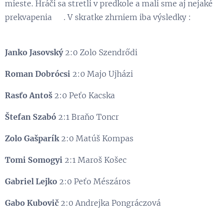
mieste. Hráči sa stretli v predkole a mali sme aj nejaké
prekvapenia 😉. V skratke zhrniem iba výsledky :
Janko Jasovský
2:0 Zolo Szendrődi
Roman Dobrócsi
2:0 Majo Ujházi
Rasťo Antoš
2:0 Peťo Kacska
Štefan Szabó
2:1 Braňo Toncr
Zolo Gašparík
2:0 Matúš Kompas
Tomi Somogyi
2:1 Maroš Košec
Gabriel Lejko
2:0 Peťo Mészáros
Gabo Kubovič
2:0 Andrejka Pongráczová