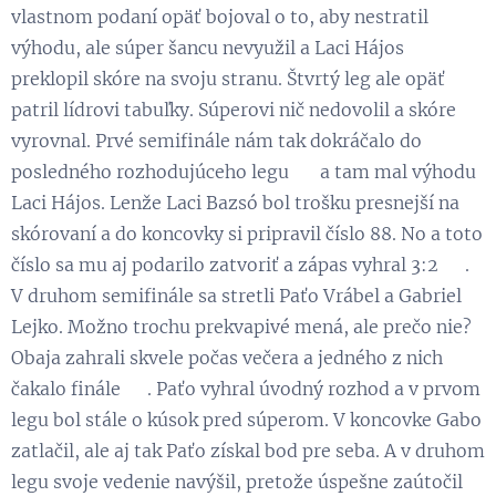
vlastnom podaní opäť bojoval o to, aby nestratil
výhodu, ale súper šancu nevyužil a Laci Hájos
preklopil skóre na svoju stranu. Štvrtý leg ale opäť
patril lídrovi tabuľky. Súperovi nič nedovolil a skóre
vyrovnal. Prvé semifinále nám tak dokráčalo do
posledného rozhodujúceho legu 💪 a tam mal výhodu
Laci Hájos. Lenže Laci Bazsó bol trošku presnejší na
skórovaní a do koncovky si pripravil číslo 88. No a toto
číslo sa mu aj podarilo zatvoriť a zápas vyhral 3:2 👏.
V druhom semifinále sa stretli Paťo Vrábel a Gabriel
Lejko. Možno trochu prekvapivé mená, ale prečo nie?
Obaja zahrali skvele počas večera a jedného z nich
čakalo finále 😉. Paťo vyhral úvodný rozhod a v prvom
legu bol stále o kúsok pred súperom. V koncovke Gabo
zatlačil, ale aj tak Paťo získal bod pre seba. A v druhom
legu svoje vedenie navýšil, pretože úspešne zaútočil