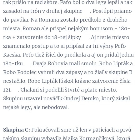
tak prišlo na rad skóre. Paťo bol o dva legy lepší a tak
zasadol na trón v druhej skupine 😃. Postúpil priamo
do pavúka. Na Romana zostalo predkolo z druhého
miesta. Roman ale prispel nejakým bonusom - 180-
tka + zatvorenie do 18-tej šípky 👏. Aj tretie miesto
znamenalo postup a to si pripísal za tri výhry Peťo
Kacska. Peťo tiež išiel do predkola a aj on pridal jednu
180-tku 😉. Dvaja Robovia mali smolu. Robo Lipták a
Robo Podolec vyhrali dva zápasy a to žiaľ v skupine B
nestačilo. Robo Lipták lúskol krásne zatvorenie čísla
121 👏. Chalani si podelili štvrté a piate miesto.
Skupinu uzavrel nováčik Ondrej Demko, ktorý získal
nejaké legy, ale nebodoval.
Skupina C:
Pokračovali sme už len v päticiach a prvú
takúto skupinu vybavila Majka Kormančíková, ktorá