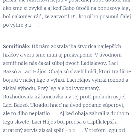
ako sme si zvykli a aj keď Gabo útočil na bonusový leg,
bol nakoniec rád, že zatvoril D1, ktorý ho posunul ďalej
po výhre 3:1 💪.
Semifinále:
Už nám zostala iba štvorica najlepších
hráčov a veru sme mali aj prekvapenie. V úvodnom
semifinále nás čakal súboj dvoch Ladislavov. Laci
Bazsó a Laci Hájos. Obaja sú skvelí hráči, ktorí tradične
bojujú v našej lige o výhru. Laci Hájos vyhral rozhod a
získal výhodu. Prvý leg ale bol vyrovnaný.
Rozhodovala až koncovka a v tej proti podaniu uspel
Laci Bazsó. Ukradol hneď na úvod podanie súperovi,
ale to dlho neplatilo 😉. Aj keď obaja zahrali v druhom
legu skvele, Laci Hájos bol predsa o triplík lepší a
stratený servis získal späť - 1:1 😃. V treťom legu pri