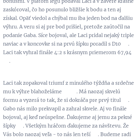
bonusmi. V piatom legu podával Laci a v závere krásne
zaskóroval, čo ho posunulo bližšie k bodu a ten aj
získal. Opäť viedol a chýbal mu iba jeden bod na ďalšiu
výhru. A veru si aj pre bod prišiel, pretože zaútočil na
podanie Gaba. Síce bojoval, ale Laci pridal nejaký triple
naviac a v koncovke si na prvú šípku poradil s D10 💪.
Laci tak vyhral finále 4:2 s krásnym priemerom 67,94
👏.
Laci tak zopakoval triumf z minulého týždňa a srdečne
mu k výhre blahoželáme 🏆 👏. Má naozaj skvelú
formu a vyzerá to tak, že si dokráča pre prvý titul 😉.
Gabo nás milo prekvapil a zahral skvele. Aj vo finále
bojoval, aj keď neúspešne. Ďakujeme aj jemu za pekné
šípky 💪. Všetkým hráčom ďakujeme za návštevu. Že
Vás bolo naozaj veľa - to nás len teší 😃. Budeme radi