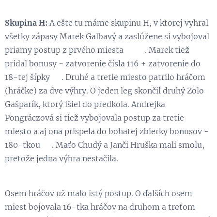
Skupina H:
A ešte tu máme skupinu H, v ktorej vyhral
všetky zápasy Marek Galbavý a zaslúžene si vybojoval
priamy postup z prvého miesta 😃👏. Marek tiež
pridal bonusy - zatvorenie čísla 116 + zatvorenie do
18-tej šípky 💪. Druhé a tretie miesto patrilo hráčom
(hráčke) za dve výhry. O jeden leg skončil druhý Zolo
Gašparík, ktorý išiel do predkola. Andrejka
Pongráczová si tiež vybojovala postup za tretie
miesto a aj ona prispela do bohatej zbierky bonusov -
180-tkou 😃. Maťo Chudý a Janči Hruška mali smolu,
pretože jedna výhra nestačila.
Osem hráčov už malo istý postup. O ďalších osem
miest bojovala 16-tka hráčov na druhom a treťom