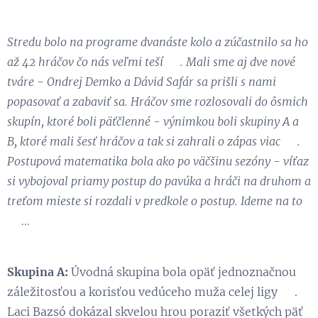
Stredu bolo na programe dvanáste kolo a zúčastnilo sa ho
až 42 hráčov čo nás veľmi teší 😃. Mali sme aj dve nové
tváre - Ondrej Demko a Dávid Safár sa prišli s nami
popasovať a zabaviť sa. Hráčov sme rozlosovali do ôsmich
skupín, ktoré boli päťčlenné - výnimkou boli skupiny A a
B, ktoré mali šesť hráčov a tak si zahrali o zápas viac 😉.
Postupová matematika bola ako po väčšinu sezóny - víťaz
si vybojoval priamy postup do pavúka a hráči na druhom a
treťom mieste si rozdali v predkole o postup. Ideme na to
😉…
Skupina A:
Úvodná skupina bola opäť jednoznačnou
záležitosťou a korisťou vedúceho muža celej ligy 😉.
Laci Bazsó dokázal skvelou hrou poraziť všetkých päť