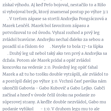
získal výhodu. Aj keď Peťo bojoval, nestačilo to a Rišo
si vybojoval brejk, ktorý znamenal postup po výhre 3:1
😉. V treťom zápase sa stretli Andrejka Pongráczová a
Marek Lenčéš. Marek bol favoritom zápasu a
potvrdzoval to od úvodu. Vyhral rozhod a prvý leg
zvládol bravúrne. Andrejku nechal ďaleko za sebou a
poradil si a číslom 60 👏. Navyše to bola 17-ta šípka
😉. Druhý leg už nebol taký ako ten prvý a Andrejka sa
držala. Potom ale Marek pridal a opäť zvládol
koncovku na vedenie 2:0. Posledný leg opäť ťahal
Marek a až tu ho trošku double vytrápili, ale zvládol to
a postúpil ďalej po výhre 3:0. Vrchnú časť pavúka nám
ukončili Gabovia - Gabo Kubovič a Gabo Lejko. Gabči
začínal a hneď v úvode čelil útoku na podanie zo
súperovej strany. A keďže double nezvládol, Gabo mu
podanie vyfúkol 😁 - 1:0. V druhom legu mu to ale