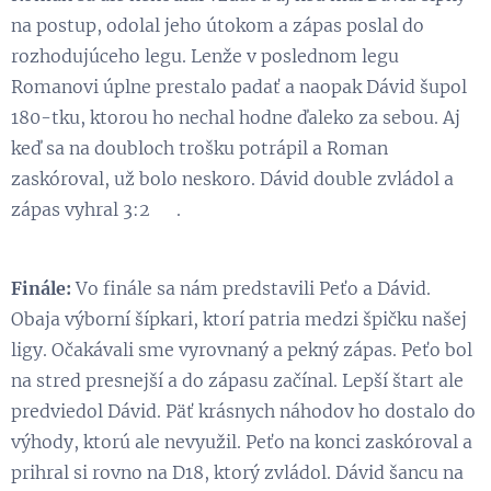
na postup, odolal jeho útokom a zápas poslal do
rozhodujúceho legu. Lenže v poslednom legu
Romanovi úplne prestalo padať a naopak Dávid šupol
180-tku, ktorou ho nechal hodne ďaleko za sebou. Aj
keď sa na doubloch trošku potrápil a Roman
zaskóroval, už bolo neskoro. Dávid double zvládol a
zápas vyhral 3:2 👏.
Finále:
Vo finále sa nám predstavili Peťo a Dávid.
Obaja výborní šípkari, ktorí patria medzi špičku našej
ligy. Očakávali sme vyrovnaný a pekný zápas. Peťo bol
na stred presnejší a do zápasu začínal. Lepší štart ale
predviedol Dávid. Päť krásnych náhodov ho dostalo do
výhody, ktorú ale nevyužil. Peťo na konci zaskóroval a
prihral si rovno na D18, ktorý zvládol. Dávid šancu na