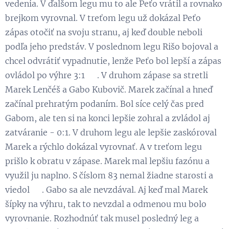
vedenia. V ďalšom legu mu to ale Peťo vrátil a rovnako
brejkom vyrovnal. V treťom legu už dokázal Peťo
zápas otočiť na svoju stranu, aj keď double neboli
podľa jeho predstáv. V poslednom legu Rišo bojoval a
chcel odvrátiť vypadnutie, lenže Peťo bol lepší a zápas
ovládol po výhre 3:1 😉. V druhom zápase sa stretli
Marek Lenčéš a Gabo Kubovič. Marek začínal a hneď
začínal prehratým podaním. Bol síce celý čas pred
Gabom, ale ten si na konci lepšie zohral a zvládol aj
zatváranie - 0:1. V druhom legu ale lepšie zaskóroval
Marek a rýchlo dokázal vyrovnať. A v treťom legu
prišlo k obratu v zápase. Marek mal lepšiu fazónu a
využil ju naplno. S číslom 83 nemal žiadne starosti a
viedol 💪. Gabo sa ale nevzdával. Aj keď mal Marek
šípky na výhru, tak to nevzdal a odmenou mu bolo
vyrovnanie. Rozhodnúť tak musel posledný leg a