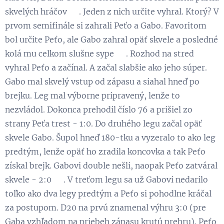
skvelých hráčov 😉. Jeden z nich určite vyhral. Ktorý? V
prvom semifinále si zahrali Peťo a Gabo. Favoritom
bol určite Peťo, ale Gabo zahral opäť skvele a posledné
kolá mu celkom slušne sype 😉. Rozhod na stred
vyhral Peťo a začínal. A začal slabšie ako jeho súper.
Gabo mal skvelý vstup od zápasu a siahal hneď po
brejku. Leg mal výborne pripravený, lenže to
nezvládol. Dokonca prehodil číslo 76 a prišiel zo
strany Peťa trest - 1:0. Do druhého legu začal opäť
skvele Gabo. Šupol hneď 180-tku a vyzeralo to ako leg
predtým, lenže opäť ho zradila koncovka a tak Peťo
získal brejk. Gabovi double nešli, naopak Peťo zatváral
skvele - 2:0 😃. V treťom legu sa už Gabovi nedarilo
toľko ako dva legy predtým a Peťo si pohodlne kráčal
za postupom. D20 na prvú znamenal výhru 3:0 (pre
Gaba vzhľadom na priebeh zápasu krutú prehru). Peťo