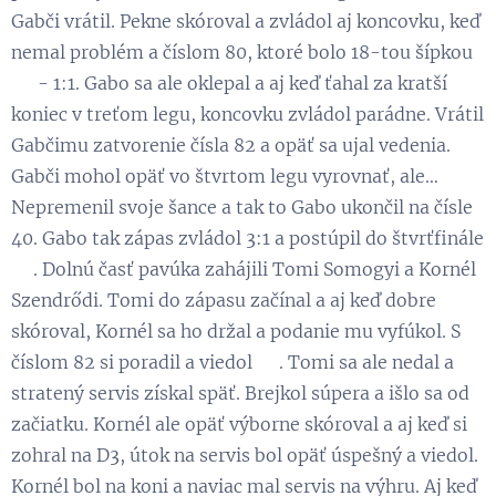
Gabči vrátil. Pekne skóroval a zvládol aj koncovku, keď
nemal problém a číslom 80, ktoré bolo 18-tou šípkou
💪 - 1:1. Gabo sa ale oklepal a aj keď ťahal za kratší
koniec v treťom legu, koncovku zvládol parádne. Vrátil
Gabčimu zatvorenie čísla 82 a opäť sa ujal vedenia.
Gabči mohol opäť vo štvrtom legu vyrovnať, ale…
Nepremenil svoje šance a tak to Gabo ukončil na čísle
40. Gabo tak zápas zvládol 3:1 a postúpil do štvrťfinále
💪. Dolnú časť pavúka zahájili Tomi Somogyi a Kornél
Szendrődi. Tomi do zápasu začínal a aj keď dobre
skóroval, Kornél sa ho držal a podanie mu vyfúkol. S
číslom 82 si poradil a viedol 😉. Tomi sa ale nedal a
stratený servis získal späť. Brejkol súpera a išlo sa od
začiatku. Kornél ale opäť výborne skóroval a aj keď si
zohral na D3, útok na servis bol opäť úspešný a viedol.
Kornél bol na koni a naviac mal servis na výhru. Aj keď