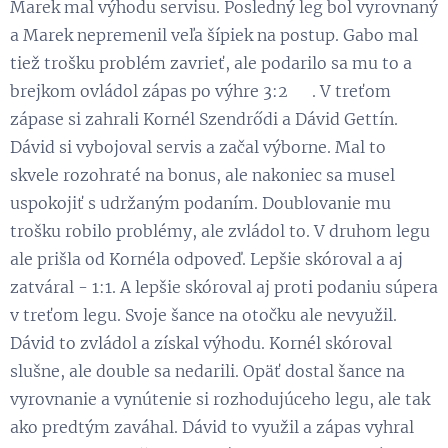
Marek mal výhodu servisu. Posledný leg bol vyrovnaný
a Marek nepremenil veľa šípiek na postup. Gabo mal
tiež trošku problém zavrieť, ale podarilo sa mu to a
brejkom ovládol zápas po výhre 3:2 😃. V treťom
zápase si zahrali Kornél Szendrődi a Dávid Gettín.
Dávid si vybojoval servis a začal výborne. Mal to
skvele rozohraté na bonus, ale nakoniec sa musel
uspokojiť s udržaným podaním. Doublovanie mu
trošku robilo problémy, ale zvládol to. V druhom legu
ale prišla od Kornéla odpoveď. Lepšie skóroval a aj
zatváral - 1:1. A lepšie skóroval aj proti podaniu súpera
v treťom legu. Svoje šance na otočku ale nevyužil.
Dávid to zvládol a získal výhodu. Kornél skóroval
slušne, ale double sa nedarili. Opäť dostal šance na
vyrovnanie a vynútenie si rozhodujúceho legu, ale tak
ako predtým zaváhal. Dávid to využil a zápas vyhral