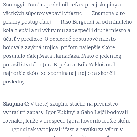
Somogyi. Tomi napodobnil Peťa z prvej skupiny a
všetkých súperov vybavil víťazne 😉. Znamenalo to
priamy postup ďalej 💪. Rišo Bergendi sa od minulého
kola zlepšil a tri výhry mu zabezpečili druhé miesto a
účasť v predkole. O posledné postupové miesto
bojovala zvyšná trojica, pričom najlepšie skóre
posunulo ďalej Maťa Hamaďáka. Maťo o jeden leg
porazil štvrtého Jura Krpelana. Erik Mikloš mal
najhoršie skóre zo spomínanej trojice a skončil
posledný.
Skupina C:
V tretej skupine stačilo na prvenstvo
vyhrať tri zápasy. Igor Kubinyi a Gabo Lejči bodovali
rovnako, lenže v prospech Igora hovorilo lepšie skóre
😉. Igor si tak vybojoval účasť v pavúku za výhru v