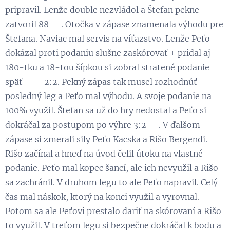
pripravil. Lenže double nezvládol a Štefan pekne
zatvoril 88 💪. Otočka v zápase znamenala výhodu pre
Štefana. Naviac mal servis na víťazstvo. Lenže Peťo
dokázal proti podaniu slušne zaskórovať + pridal aj
180-tku a 18-tou šípkou si zobral stratené podanie
späť 😉 - 2:2. Pekný zápas tak musel rozhodnúť
posledný leg a Peťo mal výhodu. A svoje podanie na
100% využil. Štefan sa už do hry nedostal a Peťo si
dokráčal za postupom po výhre 3:2 😃. V ďalšom
zápase si zmerali sily Peťo Kacska a Rišo Bergendi.
Rišo začínal a hneď na úvod čelil útoku na vlastné
podanie. Peťo mal kopec šancí, ale ich nevyužil a Rišo
sa zachránil. V druhom legu to ale Peťo napravil. Celý
čas mal náskok, ktorý na konci využil a vyrovnal.
Potom sa ale Peťovi prestalo dariť na skórovaní a Rišo
to využil. V treťom legu si bezpečne dokráčal k bodu a