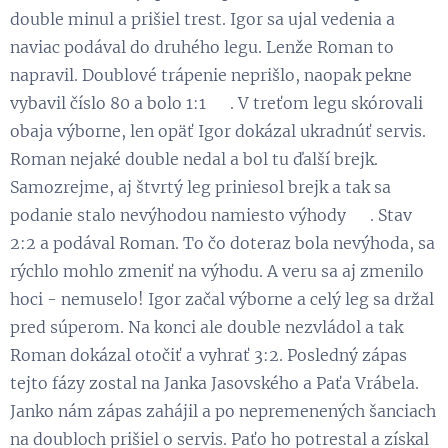
double minul a prišiel trest. Igor sa ujal vedenia a
naviac podával do druhého legu. Lenže Roman to
napravil. Doublové trápenie neprišlo, naopak pekne
vybavil číslo 80 a bolo 1:1 😃. V treťom legu skórovali
obaja výborne, len opäť Igor dokázal ukradnúť servis.
Roman nejaké double nedal a bol tu ďalší brejk.
Samozrejme, aj štvrtý leg priniesol brejk a tak sa
podanie stalo nevýhodou namiesto výhody 😁. Stav
2:2 a podával Roman. To čo doteraz bola nevýhoda, sa
rýchlo mohlo zmeniť na výhodu. A veru sa aj zmenilo
hoci - nemuselo! Igor začal výborne a celý leg sa držal
pred súperom. Na konci ale double nezvládol a tak
Roman dokázal otočiť a vyhrať 3:2. Posledný zápas
tejto fázy zostal na Janka Jasovského a Paťa Vrábela.
Janko nám zápas zahájil a po nepremenených šanciach
na doubloch prišiel o servis. Paťo ho potrestal a získal