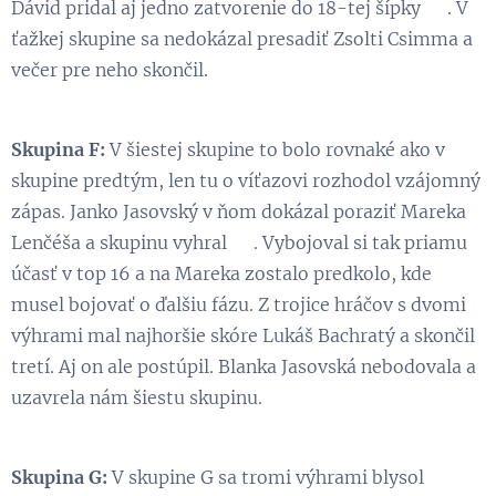
Dávid pridal aj jedno zatvorenie do 18-tej šípky 💪. V
ťažkej skupine sa nedokázal presadiť Zsolti Csimma a
večer pre neho skončil.
Skupina F:
V šiestej skupine to bolo rovnaké ako v
skupine predtým, len tu o víťazovi rozhodol vzájomný
zápas. Janko Jasovský v ňom dokázal poraziť Mareka
Lenčéša a skupinu vyhral 💪. Vybojoval si tak priamu
účasť v top 16 a na Mareka zostalo predkolo, kde
musel bojovať o ďalšiu fázu. Z trojice hráčov s dvomi
výhrami mal najhoršie skóre Lukáš Bachratý a skončil
tretí. Aj on ale postúpil. Blanka Jasovská nebodovala a
uzavrela nám šiestu skupinu.
Skupina G:
V skupine G sa tromi výhrami blysol