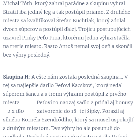
Michal Tóth, ktorý zahral parádne a skupinu vyhral 😃.
Stratil iba jediný leg a tak postúpil priamo. Z druhého
miesta sa kvalifikoval Štefan Kuchtiak, ktorý zdolal
dvoch súperov a postúpil ďalej. Trojicu postupujúcich
uzavrel Prnky Peťo Prna, ktorému jedna výhra stačila
na tretie miesto. Rasto Antoš nemal svoj deň a skončil
bez výhry posledný.
Skupina H
: A ešte nám zostala posledná skupina… V
tej sa najlepšie darilo Peťovi Kacskovi, ktorý nedal
súperom šancu a s tromi výhrami postúpil z prvého
miesta 👏 😉. Peťovi to naozaj sadlo a pridal aj bonusy
- 2 x 180 😁 + zatvorenie do 18-tej šípky. Porazil aj
silného Kornéla Szendrődiho, ktorý sa musel uspokojiť
s druhým miestom. Dve výhry ho ale posunuli do
predkola. Posledné postupové miesto patrilo Paťovi