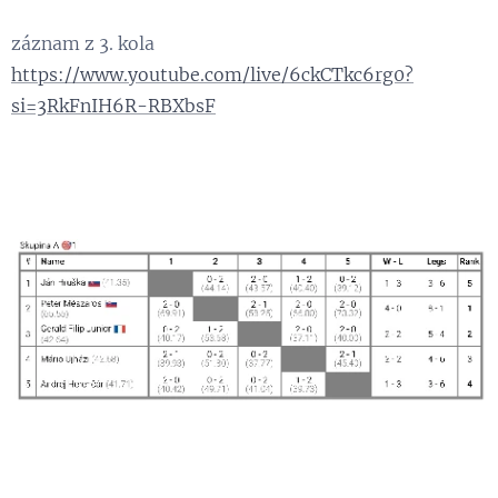
záznam z 3. kola
https://www.youtube.com/live/6ckCTkc6rg0?
si=3RkFnIH6R-RBXbsF