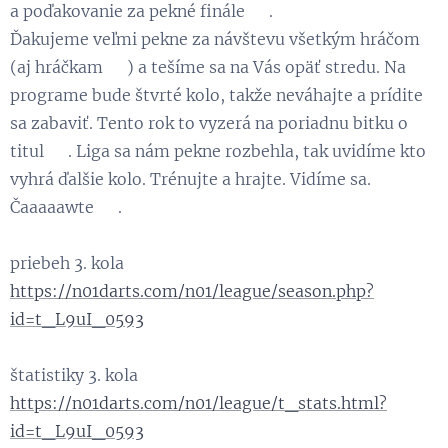
a poďakovanie za pekné finále 👏.
Ďakujeme veľmi pekne za návštevu všetkým hráčom
(aj hráčkam 😃) a tešíme sa na Vás opäť stredu. Na
programe bude štvrté kolo, takže neváhajte a prídite
sa zabaviť. Tento rok to vyzerá na poriadnu bitku o
titul 😁. Liga sa nám pekne rozbehla, tak uvidíme kto
vyhrá ďalšie kolo. Trénujte a hrajte. Vidíme sa.
Čaaaaawte 😉.
priebeh 3. kola
https://n01darts.com/n01/league/season.php?
id=t_L9uI_0593
štatistiky 3. kola
https://n01darts.com/n01/league/t_stats.html?
id=t_L9uI_0593