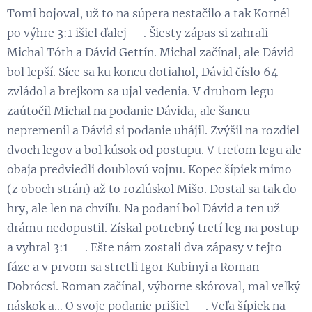
Tomi bojoval, už to na súpera nestačilo a tak Kornél
po výhre 3:1 išiel ďalej 😉. Šiesty zápas si zahrali
Michal Tóth a Dávid Gettín. Michal začínal, ale Dávid
bol lepší. Síce sa ku koncu dotiahol, Dávid číslo 64
zvládol a brejkom sa ujal vedenia. V druhom legu
zaútočil Michal na podanie Dávida, ale šancu
nepremenil a Dávid si podanie uhájil. Zvýšil na rozdiel
dvoch legov a bol kúsok od postupu. V treťom legu ale
obaja predviedli doublovú vojnu. Kopec šípiek mimo
(z oboch strán) až to rozlúskol Mišo. Dostal sa tak do
hry, ale len na chvíľu. Na podaní bol Dávid a ten už
drámu nedopustil. Získal potrebný tretí leg na postup
a vyhral 3:1 💪. Ešte nám zostali dva zápasy v tejto
fáze a v prvom sa stretli Igor Kubinyi a Roman
Dobrócsi. Roman začínal, výborne skóroval, mal veľký
náskok a… O svoje podanie prišiel 😁. Veľa šípiek na