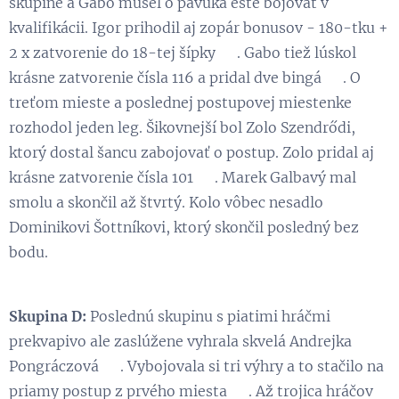
skupine a Gabo musel o pavúka ešte bojovať v
kvalifikácii. Igor prihodil aj zopár bonusov - 180-tku +
2 x zatvorenie do 18-tej šípky 👏. Gabo tiež lúskol
krásne zatvorenie čísla 116 a pridal dve bingá 😃. O
treťom mieste a poslednej postupovej miestenke
rozhodol jeden leg. Šikovnejší bol Zolo Szendrődi,
ktorý dostal šancu zabojovať o postup. Zolo pridal aj
krásne zatvorenie čísla 101 😃. Marek Galbavý mal
smolu a skončil až štvrtý. Kolo vôbec nesadlo
Dominikovi Šottníkovi, ktorý skončil posledný bez
bodu.
Skupina D:
Poslednú skupinu s piatimi hráčmi
prekvapivo ale zaslúžene vyhrala skvelá Andrejka
Pongráczová 😃. Vybojovala si tri výhry a to stačilo na
priamy postup z prvého miesta 👏. Až trojica hráčov