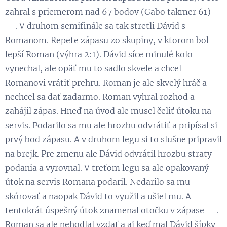
zahral s priemerom nad 67 bodov (Gabo takmer 61)
👏. V druhom semifinále sa tak stretli Dávid s
Romanom. Repete zápasu zo skupiny, v ktorom bol
lepší Roman (výhra 2:1). Dávid síce minulé kolo
vynechal, ale opäť mu to sadlo skvele a chcel
Romanovi vrátiť prehru. Roman je ale skvelý hráč a
nechcel sa dať zadarmo. Roman vyhral rozhod a
zahájil zápas. Hneď na úvod ale musel čeliť útoku na
servis. Podarilo sa mu ale hrozbu odvrátiť a pripísal si
prvý bod zápasu. A v druhom legu si to slušne pripravil
na brejk. Pre zmenu ale Dávid odvrátil hrozbu straty
podania a vyrovnal. V treťom legu sa ale opakovaný
útok na servis Romana podaril. Nedarilo sa mu
skórovať a naopak Dávid to využil a ušiel mu. A
tentokrát úspešný útok znamenal otočku v zápase 💪.
Roman sa ale nehodlal vzdať a aj keď mal Dávid šípky