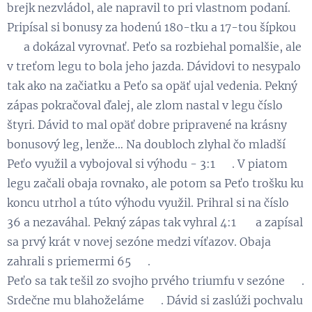
brejk nezvládol, ale napravil to pri vlastnom podaní.
Pripísal si bonusy za hodenú 180-tku a 17-tou šípkou
👏 a dokázal vyrovnať. Peťo sa rozbiehal pomalšie, ale
v treťom legu to bola jeho jazda. Dávidovi to nesypalo
tak ako na začiatku a Peťo sa opäť ujal vedenia. Pekný
zápas pokračoval ďalej, ale zlom nastal v legu číslo
štyri. Dávid to mal opäť dobre pripravené na krásny
bonusový leg, lenže… Na doubloch zlyhal čo mladší
Peťo využil a vybojoval si výhodu - 3:1 😉. V piatom
legu začali obaja rovnako, ale potom sa Peťo trošku ku
koncu utrhol a túto výhodu využil. Prihral si na číslo
36 a nezaváhal. Pekný zápas tak vyhral 4:1 👏 a zapísal
sa prvý krát v novej sezóne medzi víťazov. Obaja
zahrali s priemermi 65 💪.
Peťo sa tak tešil zo svojho prvého triumfu v sezóne 😉.
Srdečne mu blahoželáme 🏆. Dávid si zaslúži pochvalu