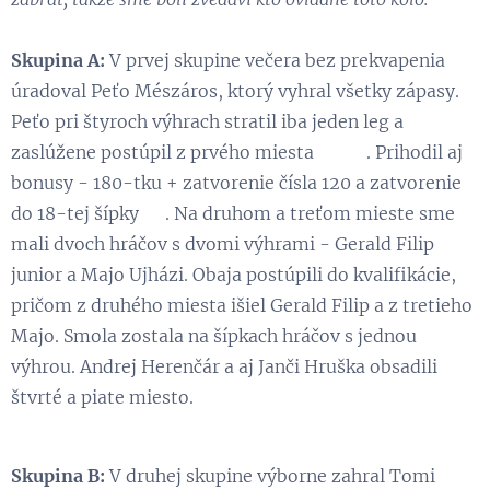
Skupina A:
V prvej skupine večera bez prekvapenia
úradoval Peťo Mészáros, ktorý vyhral všetky zápasy.
Peťo pri štyroch výhrach stratil iba jeden leg a
zaslúžene postúpil z prvého miesta 😃 👏. Prihodil aj
bonusy - 180-tku + zatvorenie čísla 120 a zatvorenie
do 18-tej šípky 💪. Na druhom a treťom mieste sme
mali dvoch hráčov s dvomi výhrami - Gerald Filip
junior a Majo Ujházi. Obaja postúpili do kvalifikácie,
pričom z druhého miesta išiel Gerald Filip a z tretieho
Majo. Smola zostala na šípkach hráčov s jednou
výhrou. Andrej Herenčár a aj Janči Hruška obsadili
štvrté a piate miesto.
Skupina B:
V druhej skupine výborne zahral Tomi