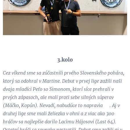
3.kolo
Cez víkend sme sa zúčastnili prvého Slovenského pohára,
ktorý sa odohral v Martine. Debut v prvej lige zažili naši
dvaja mladíci Peťo so Simonom, ktorí síce prehrali v
prvých zápasoch, ale mali proti sebe silných súperov
(Mäčko, Kopún). Nevadí, nabudúce to napravia 😉. Aj v
druhej lige sme mali želiezka v ohni a z viac ako 300
hráčov sa najlepšie darilo Lacimu Hájosovi (Last 64).
Ostatní hráči sa rovnako nestratili. Debut sme zažili aj v