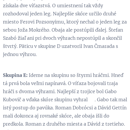
získala dve víťazstvá. O umiestnení tak vždy
rozhodoval jeden leg. Najlepšie skóre určilo druhé
miesto Ferovi Pozsonyimu, ktorý nechal o jeden leg za
sebou Joža Mokrého. Obaja ale postúpili ďalej. Štefan
Szabó žiaľ ani pri dvoch výhrach nepostúpil a skončil
štvrtý. Päticu v skupine D uzatvoril Ivan Čmarada s
jednou výhrou.
Skupina E:
Ideme na skupinu so štyrmi hráčmi. Hneď
tá prvá bola veľmi napínavá. O víťaza bojovali traja
hráči s dvoma výhrami. Najlepší z trojice bol Gabo
Kubovič a vďaka skóre skupinu vyhral 😃. Gabo tak mal
istý postup do pavúka. Roman Dobrócsi a Dávid Gettín
mali dokonca aj rovnaké skóre, ale obaja išli do
predkola. Roman z druhého miesta a Dávid z tretieho.