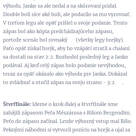
výhodu. Janko sa ale nedal a na skórovaní pridal.
Double boli síce aké boli, ale podarilo sa mu vyrovnať.
V treťom legu ale opäť prišiel o svoje podanie. Tento
zápas bol ako kópia predchádzajúceho zápasu,
pretože scenár bol rovnaký 😁 (všetky legy brejky).
Paťo opäť získal brejk, aby ho vzápätí stratil a chalani
sa dostali na stav 2:2. Rozhodol posledný leg a Janko
podával. Aj keď celý zápas bolo podanie nevýhodou,
teraz za opäť ukázalo ako výhoda pre Janka. Dokázal
to zvládnuť a otočil zápas na svoju stranu - 3:2 💪.
Štvrťfinále:
Ideme o krok ďalej a štvrťfinále sme
zahájili zápasom Peťa Mészárosa s Rišom Bergendim.
Peťo do zápasu začínal. Lenže výborný vstup mal Rišo.
Peknými náhodmi si vytvoril pozíciu na brejk a ujal sa