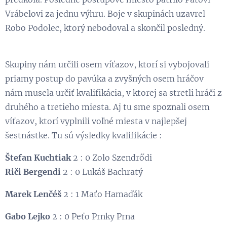
Vrábelovi za jednu výhru. Boje v skupinách uzavrel
Robo Podolec, ktorý nebodoval a skončil posledný.
Skupiny nám určili osem víťazov, ktorí si vybojovali
priamy postup do pavúka a zvyšných osem hráčov
nám musela určiť kvalifikácia, v ktorej sa stretli hráči z
druhého a tretieho miesta. Aj tu sme spoznali osem
víťazov, ktorí vyplnili voľné miesta v najlepšej
šestnástke. Tu sú výsledky kvalifikácie :
Štefan Kuchtiak
2 : 0 Zolo Szendrődi
Riči Bergendi
2 : 0 Lukáš Bachratý
Marek Lenčéš
2 : 1 Maťo Hamaďák
Gabo Lejko
2 : 0 Peťo Prnky Prna