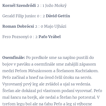
Kornél Szendrődi
2 : 1 Jožo Mokrý
Gerald Filip junior 0 : 2
Dávid Gettín
Roman Dobrócsi
2 : 0 Majo Ujházi
Fero Pozsonyi 0 : 2
Paťo Vrábel
Osemfinále:
Po predkole sme sa naplno pustili do
bojov v pavúku a osemfinále sme zahájili zápasom
medzi Peťom Mészárosom a Štefanom Kuchtiakom.
Peťo začínal a hneď na úvod čelil útoku na servis.
Vyrovnaný prvý leg ale zvládol a ujal sa vedenia.
Štefan ale dokázal pri vlastnom podaní vyrovnať. Peťo
mal šancu na brejk, ale nedal a Štefan ho potrestal. V
treťom legu bol ale na ťahu Peťo a leg si výborne