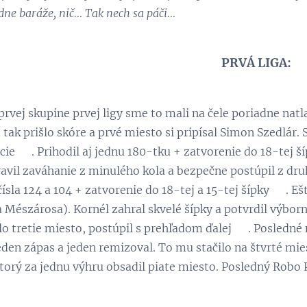
dne baráže, nič… Tak nech sa páči…
PRVÁ LIGA:
prvej skupine prvej ligy sme to mali na čele poriadne natla
 tak prišlo skóre a prvé miesto si pripísal Simon Szedlár.
cie 👏. Prihodil aj jednu 180-tku + zatvorenie do 18-tej ší
ravil zaváhanie z minulého kola a bezpečne postúpil z dru
ísla 124 a 104 + zatvorenie do 18-tej a 15-tej šípky 👏. E
a Mészárosa). Kornél zahral skvelé šípky a potvrdil výbor
lo tretie miesto, postúpil s prehľadom ďalej 💪. Posledné
jeden zápas a jeden remizoval. To mu stačilo na štvrté mie
orý za jednu výhru obsadil piate miesto. Posledný Robo Po