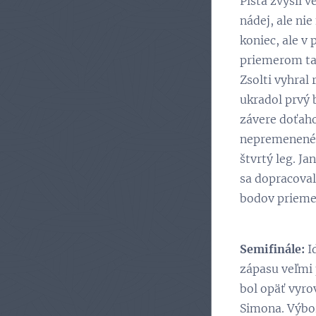
Pišta zvýšil v
nádej, ale nie
koniec, ale v
priemerom tak
Zsolti vyhral
ukradol prvý 
závere doťahov
nepremenené š
štvrtý leg. J
sa dopracoval
bodov prieme
Semifinále:
I
zápasu veľmi 
bol opäť vyrov
Simona. Výborn