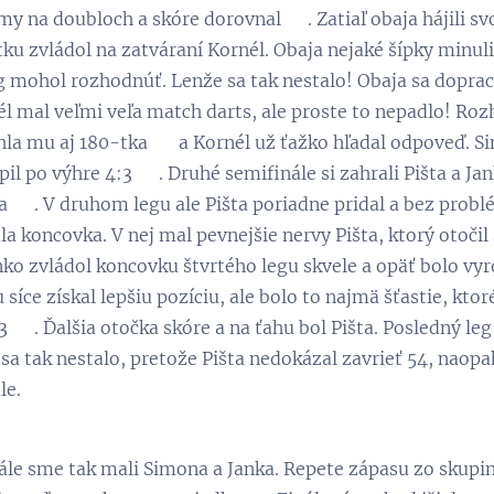
y na doubloch a skóre dorovnal 😋. Zatiaľ obaja hájili sv
u zvládol na zatváraní Kornél. Obaja nejaké šípky minuli, 
eg mohol rozhodnúť. Lenže sa tak nestalo! Obaja sa dopraco
l mal veľmi veľa match darts, ale proste to nepadlo! Roz
a mu aj 180-tka 👏 a Kornél už ťažko hľadal odpoveď. Si
il po výhre 4:3 😉. Druhé semifinále si zahrali Pišta a Jank
a 😉. V druhom legu ale Pišta poriadne pridal a bez problé
a koncovka. V nej mal pevnejšie nervy Pišta, ktorý otočil 
nko zvládol koncovku štvrtého legu skvele a opäť bolo vyr
 síce získal lepšiu pozíciu, ale bolo to najmä šťastie, kt
3 💪. Ďalšia otočka skóre a na ťahu bol Pišta. Posledný le
sa tak nestalo, pretože Pišta nedokázal zavrieť 54, naopak
le.
ále sme tak mali Simona a Janka. Repete zápasu zo skupiny