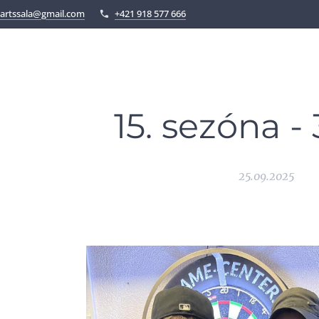
artssala@gmail.com
+421 918 577 666
15. sezóna - 
25.09.2025