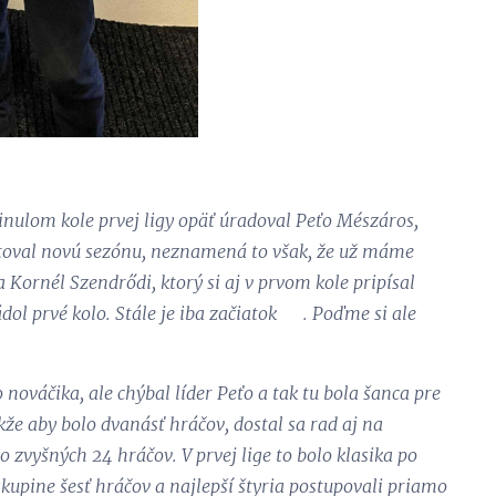
inulom kole prvej ligy opäť úradoval Peťo Mészáros,
tartoval novú sezónu, neznamená to však, že už máme
a Kornél Szendrődi, ktorý si aj v prvom kole pripísal
ádol prvé kolo. Stále je iba začiatok 😉. Poďme si ale
ováčika, ale chýbal líder Peťo a tak tu bola šanca pre
kže aby bolo dvanásť hráčov, dostal sa rad aj na
o zvyšných 24 hráčov. V prvej lige to bolo klasika po
skupine šesť hráčov a najlepší štyria postupovali priamo