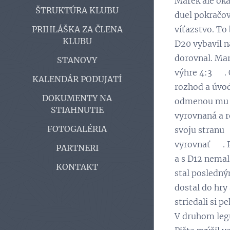
Marek ale oka
ŠTRUKTÚRA KLUBU
duel pokračov
víťazstvo. To
PRIHLÁŠKA ZA ČLENA
KLUBU
D20 vybavil n
dorovnal. Mare
STANOVY
výhre 4:3 👏.
KALENDÁR PODUJATÍ
rozhod a úvod
DOKUMENTY NA
odmenou mu bo
STIAHNUTIE
vyrovnaná a ro
FOTOGALÉRIA
svoju stranu 
vyrovnať 😉. 
PARTNERI
a s D12 nemal
KONTAKT
stal posledný
dostal do hry 
striedali si p
V druhom legu