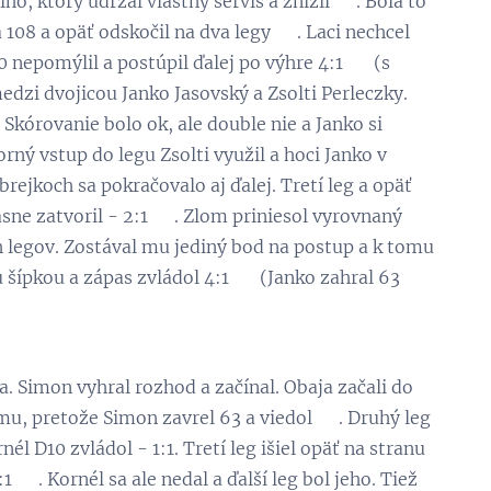
ho, ktorý udržal vlastný servis a znížil 💪. Bola to
 108 a opäť odskočil na dva legy 👏. Laci nechcel
 nepomýlil a postúpil ďalej po výhre 4:1 😃 (s
dzi dvojicou Janko Jasovský a Zsolti Perleczky.
Skórovanie bolo ok, ale double nie a Janko si
rný vstup do legu Zsolti využil a hoci Janko v
 brejkoch sa pokračovalo aj ďalej. Tretí leg a opäť
sne zatvoril - 2:1 😉. Zlom priniesol vyrovnaný
ch legov. Zostával mu jediný bod na postup a k tomu
šípkou a zápas zvládol 4:1 👏 (Janko zahral 63
. Simon vyhral rozhod a začínal. Obaja začali do
mu, pretože Simon zavrel 63 a viedol 💪. Druhý leg
l D10 zvládol - 1:1. Tretí leg išiel opäť na stranu
 😉. Kornél sa ale nedal a ďalší leg bol jeho. Tiež