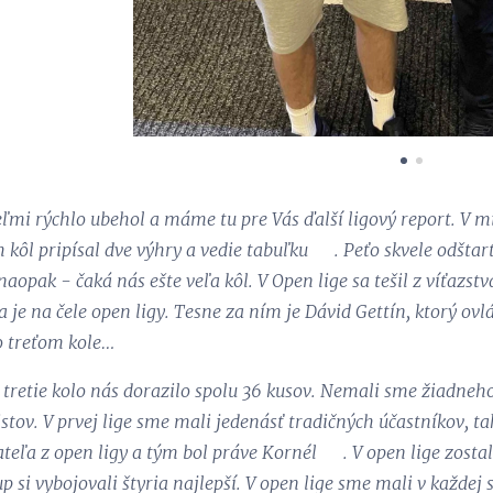
ľmi rýchlo ubehol a máme tu pre Vás ďalší ligový report. V m
ch kôl pripísal dve výhry a vedie tabuľku 😋. Peťo skvele odš
aopak - čaká nás ešte veľa kôl. V Open lige sa tešil z víťazstv
a je na čele open ligy. Tesne za ním je Dávid Gettín, ktorý ovl
o treťom kole…
retie kolo nás dorazilo spolu 36 kusov. Nemali sme žiadneho n
istov. V prvej lige sme mali jedenásť tradičných účastníkov, ta
teľa z open ligy a tým bol práve Kornél 😉. V open lige zostal
p si vybojovali štyria najlepší. V open lige sme mali v každej 