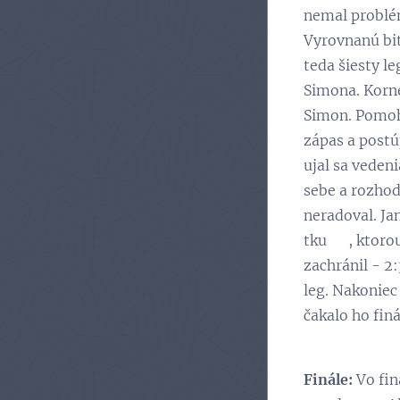
nemal problém
Vyrovnanú bitk
teda šiesty l
Simona. Korné
Simon. Pomohl
zápas a postúp
ujal sa vedeni
sebe a rozhodl
neradoval. Ja
tku 👏, ktorou
zachránil - 2:
leg. Nakoniec 
čakalo ho finá
Finále:
Vo fin