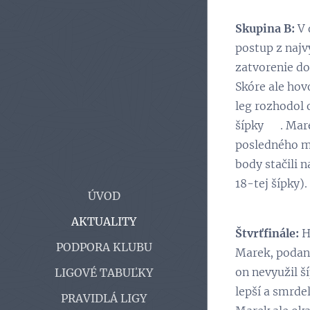
Skupina B:
V 
postup z najvy
zatvorenie do
Skóre ale hovo
leg rozhodol o
šípky 👏. Mare
posledného mi
body stačili n
18-tej šípky).
ÚVOD
AKTUALITY
Štvrťfinále:
H
PODPORA KLUBU
Marek, podani
on nevyužil š
LIGOVÉ TABUĽKY
lepší a smrde
PRAVIDLÁ LIGY