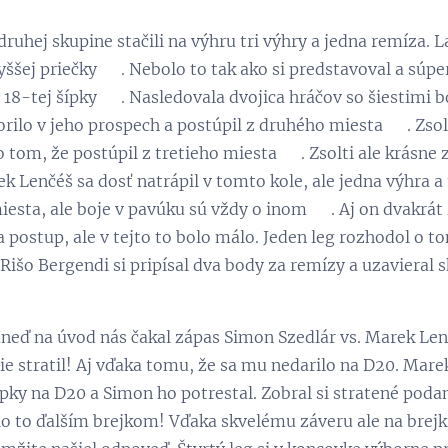
druhej skupine stačili na výhru tri výhry a jedna remíza. L
ššej priečky 👏. Nebolo to tak ako si predstavoval a súperi
 18-tej šípky 😉. Nasledovala dvojica hráčov so šiestimi b
rilo v jeho prospech a postúpil z druhého miesta 😉. Zsolt
 tom, že postúpil z tretieho miesta 😋. Zsolti ale krásne za
k Lenčéš sa dosť natrápil v tomto kole, ale jedna výhra a 
esta, ale boje v pavúku sú vždy o inom 😉. Aj on dvakrát z
a postup, ale v tejto to bolo málo. Jeden leg rozhodol o t
 Rišo Bergendi si pripísal dva body za remízy a uzavieral 
neď na úvod nás čakal zápas Simon Szedlár vs. Marek Lenč
e stratil! Aj vďaka tomu, že sa mu nedarilo na D20. Marek
ípky na D20 a Simon ho potrestal. Zobral si stratené poda
lo to ďalším brejkom! Vďaka skvelému záveru ale na brejk 