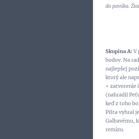
do pavúka. Žia
Skupina A:
V 
bodov. Na rad
najlepšej pozí
ktorý ale nap
+ zatvorenie č
(nahradil Peť
keď z toho bo
Pišta vyhral 
Galbavému, kt
remízu.