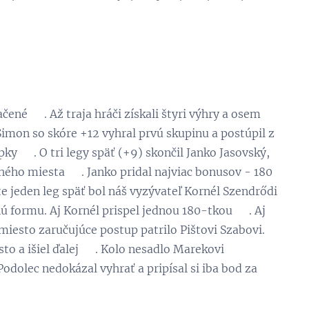
čené 😁. Až traja hráči získali štyri výhry a osem
 Simon so skóre +12 vyhral prvú skupinu a postúpil z
pky 😉. O tri legy späť (+9) skončil Janko Jasovský,
hého miesta 😃. Janko pridal najviac bonusov - 180
šte jeden leg späť bol náš vyzývateľ Kornél Szendrődi
nú formu. Aj Kornél prispel jednou 180-tkou 😉. Aj
 miesto zaručujúce postup patrilo Pištovi Szabovi.
sto a išiel ďalej 💪. Kolo nesadlo Marekovi
dolec nedokázal vyhrať a pripísal si iba bod za