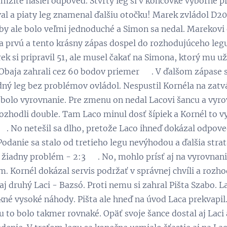
mžite našiel odpoveď. Štvrtý leg si v koncovke výborne pr
al a piaty leg znamenal ďalšiu otočku! Marek zvládol D20 
 by ale bolo veľmi jednoduché a Simon sa nedal. Marekovi 
a prvú a tento krásny zápas dospel do rozhodujúceho legu
k si pripravil 51, ale musel čakať na Simona, ktorý mu už 
 Obaja zahrali cez 60 bodov priemer 😉. V ďalšom zápase s
ný leg bez problémov ovládol. Nespustil Kornéla na zatvár
lo vyrovnanie. Pre zmenu on nedal Lacovi šancu a vyrovn
zhodli double. Tam Laco minul dosť šípiek a Kornél to využ
💪. No netešil sa dlho, pretože Laco ihneď dokázal odpove
Podanie sa stalo od tretieho legu nevýhodou a ďalšia strat
 žiadny problém - 2:3 😁. No, mohlo prísť aj na vyrovnanie
m. Kornél dokázal servis podržať v správnej chvíli a rozh
aj druhý Laci - Bazsó. Proti nemu si zahral Pišta Szabo. L
ekné vysoké náhody. Pišta ale hneď na úvod Laca prekvapil.
 to bolo takmer rovnaké. Opäť svoje šance dostal aj Laci 