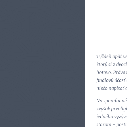
Týždeň opäť ve
ktorý si z dvo
hotovo. Práve n
finálovú účasť 
niečo napísať 
Na spomínané t
zvyšok prvolig
jedného vyzýva
starom - postu