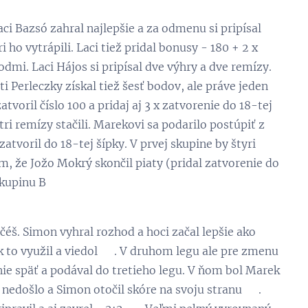
aci Bazsó zahral najlepšie a za odmenu si pripísal
 ho vytrápili. Laci tiež pridal bonusy - 180 + 2 x
odmi. Laci Hájos si pripísal dve výhry a dve remízy.
i Perleczky získal tiež šesť bodov, ale práve jeden
tvoril číslo 100 a pridaj aj 3 x zatvorenie do 18-tej
tri remízy stačili. Marekovi sa podarilo postúpiť z
atvoril do 18-tej šípky. V prvej skupine by štyri
om, že Jožo Mokrý skončil piaty (pridal zatvorenie do
skupinu B
éš. Simon vyhral rozhod a hoci začal lepšie ako
 to využil a viedol 👏. V druhom legu ale pre zmenu
nie späť a podával do tretieho legu. V ňom bol Marek
nedošlo a Simon otočil skóre na svoju stranu 😋.