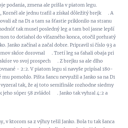
oje podania, zmena ale prišla v piatom legu.
Kornél ale jednu trafil a získal dôležitý brejk 💪. A
vali až na D1 a tam sa šťastie priklonilo na stranu
hodnúť tak musel posledný leg a tam bol jasne lepší
mon to dotiahol do víťazného konca, otočil prehratý
o. Janko začínal a začal dobre. Pripravil si číslo 93 a
mov skóre dorovnal 😋. Tretí leg sa ťahali obaja pri
skóre vo svoj prospech 💪. Z brejku sa ale dlho
ovnané - 2:2. V piatom legu si navyše pripísal 180-
oré mu pomohlo. Pišta šancu nevyužil a Janko sa na D1
g vyzeral tak, že aj toto semifinále rozhodne siedmy
 jeho súper 58 zvládol 😃. Janko tak vyhral 4:2 a
, v ktorom sa z výhry tešil Janko. Bola tu tak šanca