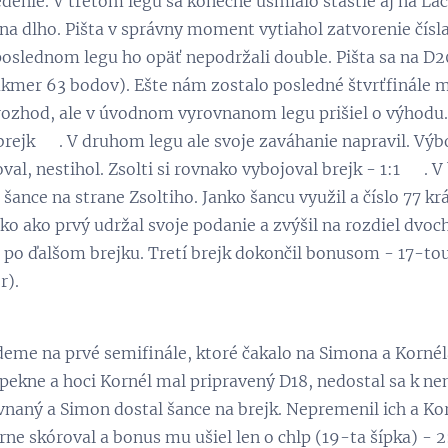
edenie. V treťom legu sa konečne usmialo šťastie aj na Laci
 na dlho. Pišta v správny moment vytiahol zatvorenie čísla
 poslednom legu ho opäť nepodržali double. Pišta sa na D20
mer 63 bodov). Ešte nám zostalo posledné štvrťfinále me
 rozhod, ale v úvodnom vyrovnanom legu prišiel o výhodu. 
brejk 😋. V druhom legu ale svoje zaváhanie napravil. Výbo
al, nestihol. Zsolti si rovnako vybojoval brejk - 1:1 💪. V
ance na strane Zsoltiho. Janko šancu využil a číslo 77 krá
anko ako prvý udržal svoje podanie a zvýšil na rozdiel dvo
 po ďalšom brejku. Tretí brejk dokončil bonusom - 17-tou 
r).
deme na prvé semifinále, ktoré čakalo na Simona a Kornéla
pekne a hoci Kornél mal pripravený D18, nedostal sa k ne
naný a Simon dostal šance na brejk. Nepremenil ich a Korné
e skóroval a bonus mu ušiel len o chlp (19-ta šípka) - 2:1