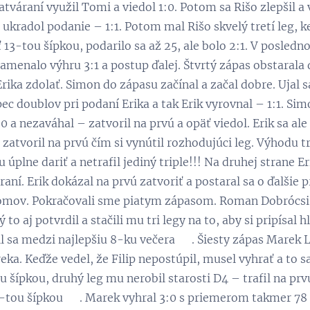
atváraní využil Tomi a viedol 1:0. Potom sa Rišo zlepšil
ukradol podanie – 1:1. Potom mal Rišo skvelý tretí leg, ke
 13-tou šípkou, podarilo sa až 25, ale bolo 2:1. V posledn
znamenalo výhru 3:1 a postup ďalej. Štvrtý zápas obstarala 
rika zdolať. Simon do zápasu začínal a začal dobre. Ujal s
c doublov pri podaní Erika a tak Erik vyrovnal – 1:1. Simon
 a nezaváhal – zatvoril na prvú a opäť viedol. Erik sa ale 
 zatvoril na prvú čím si vynútil rozhodujúci leg. Výhodu t
 úplne dariť a netrafil jediný triple!!! Na druhej strane E
raní. Erik dokázal na prvú zatvoriť a postaral sa o ďalšie 
domov. Pokračovali sme piatym zápasom. Roman Dobrócsi v
to aj potvrdil a stačili mu tri legy na to, aby si pripísa
il sa medzi najlepšiu 8-ku večera 😊. Šiesty zápas Marek
ka. Keďže vedel, že Filip nepostúpil, musel vyhrať a to sa 
 šípkou, druhý leg mu nerobil starosti D4 – trafil na prvú
-tou šípkou 😊. Marek vyhral 3:0 s priemerom takmer 78 