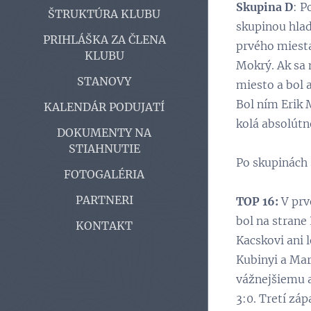
Skupina D
: P
ŠTRUKTÚRA KLUBU
skupinou hladk
PRIHLÁŠKA ZA ČLENA
prvého miesta
KLUBU
Mokrý. Ak sa 
STANOVY
miesto a bol 
Bol ním Erik 
KALENDÁR PODUJATÍ
kolá absolútn
DOKUMENTY NA
STIAHNUTIE
Po skupinách 
FOTOGALÉRIA
PARTNERI
TOP 16:
V prv
bol na strane
KONTAKT
Kacskovi ani 
Kubinyi a Mar
vážnejšiemu a
3:0. Tretí zá