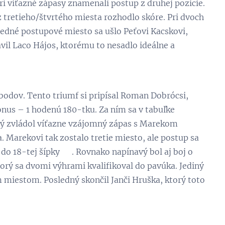
yri víťazné zápasy znamenali postup z druhej pozície.
z tretieho/štvrtého miesta rozhodlo skóre. Pri dvoch
sledné postupové miesto sa ušlo Peťovi Kacskovi,
vil Laco Hájos, ktorému to nesadlo ideálne a
bodov. Tento triumf si pripísal Roman Dobrócsi,
 bonus – 1 hodenú 180-tku. Za ním sa v tabuľke
orý zvládol víťazne vzájomný zápas s Marekom
 Marekovi tak zostalo tretie miesto, ale postup sa
m do 18-tej šípky 😊. Rovnako napínavý bol aj boj o
torý sa dvomi výhrami kvalifikoval do pavúka. Jediný
m miestom. Posledný skončil Janči Hruška, ktorý toto