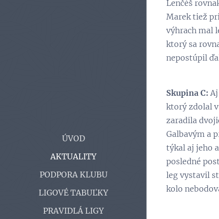
Lenčéš rovnak
Marek tiež pr
výhrach mal l
ktorý sa rovn
nepostúpil ďa
Skupina C:
Aj
ktorý zdolal v
zaradila dvoj
Galbavým a pr
ÚVOD
týkal aj jeho 
AKTUALITY
posledné post
PODPORA KLUBU
leg vystavil 
kolo nebodov
LIGOVÉ TABUĽKY
PRAVIDLÁ LIGY