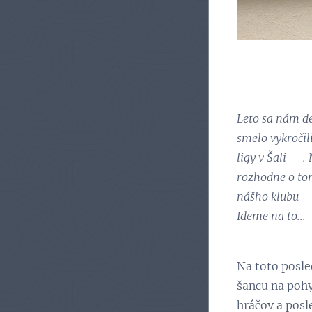
Leto sa nám de
smelo vykročil
ligy v Šali 😊
rozhodne o tom
nášho klubu 😊
Ideme na to...
Na toto posle
šancu na pohy
hráčov a posl