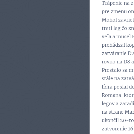
Trápenie na z
pre zmenu on 
Mohol zavrieť
tretí leg čo 
veľa a musel E
prehádzal kope
zatváranie D20
rovno na D8 a
Prestalo sa mu
stále na zatvá
lídra poslal 
Romana, ktorý 
legov a zarad
na strane Mare
ukončil 20-tou
zatvorenie 16