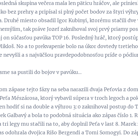
osledná skupina večera mala len päticu hráčov, ale prinies
o bez prehry a pripísal si plný počet bodov za štyri výhry 
. Druhé miesto obsadil Igor Kubinyi, ktorému stačili dve 
nemýlim, tak práve Jozef zaknihoval svoj prvý priamy pos
aj on súčasťou pavúka TOP 16. Posledný hráč, ktorý postúpi
Mikloš. No a to prekvapenie bolo na úkor dovtedy tretieh
e nevyšli a s najväčšou pravdepodobnosťou príde o pódium, 
sme sa pustili do bojov v pavúku...
om zápase tejto fázy na seba narazili dvaja Peťovia z dom
 Peťa Mészárosa, ktorý vybavil súpera v troch legoch a po
len hodiť si na double a výhrou 3:0 zaknihoval postup do 
ek Galbavý a bola to podobná situácia ako zápas číslo 1.
 tri legy mu stačili na to, aby doplnil Peťa v last 8. Mar
pas odohrala dvojica Rišo Bergendi a Tomi Somogyi. Do záp