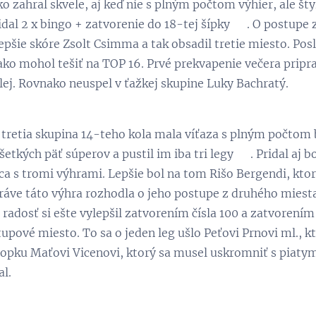
o zahral skvele, aj keď nie s plným počtom výhier, ale št
idal 2 x bingo + zatvorenie do 18-tej šípky 😊. O postupe 
epšie skóre Zsolt Csimma a tak obsadil tretie miesto. Po
ako mohol tešiť na TOP 16. Prvé prekvapenie večera pripra
lej. Rovnako neuspel v ťažkej skupine Luky Bachratý.
 tretia skupina 14-teho kola mala víťaza s plným počtom 
šetkých päť súperov a pustil im iba tri legy 😊. Pridal aj
ica s tromi výhrami. Lepšie bol na tom Rišo Bergendi, kt
áve táto výhra rozhodla o jeho postupe z druhého miesta.
a radosť si ešte vylepšil zatvorením čísla 100 a zatvorení
upové miesto. To sa o jeden leg ušlo Peťovi Prnovi ml., k
stopku Maťovi Vicenovi, ktorý sa musel uskromniť s piaty
al.