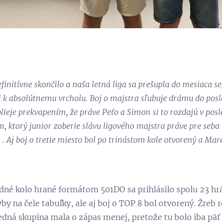
finitívne skončilo a naša letná liga sa prešupla do mesiaca 
i k absolútnemu vrcholu. Boj o majstra sľubuje drámu do pos
. Nieje prekvapením, že práve Peťo a Simon si to rozdajú v po
, ktorý junior zoberie slávu ligového majstra práve pre seba
. Aj boj o tretie miesto bol po trinástom kole otvorený a M
dné kolo hrané formátom 501DO sa prihlásilo spolu 23 hrá
by na čele tabuľky, ale aj boj o TOP 8 bol otvorený. Žreb 
edná skupina mala o zápas menej, pretože tu bolo iba päť 