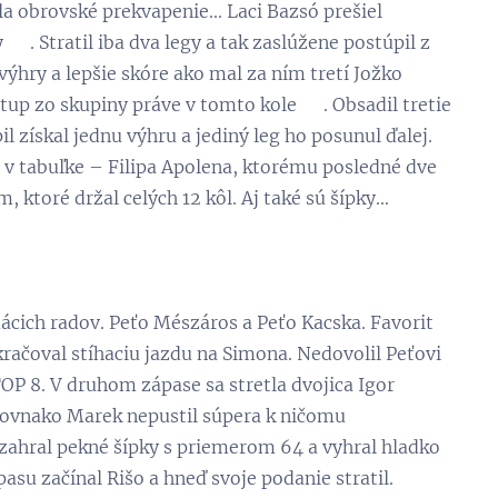
la obrovské prekvapenie... Laci Bazsó prešiel
😊. Stratil iba dva legy a tak zaslúžene postúpil z
výhry a lepšie skóre ako mal za ním tretí Jožko
tup zo skupiny práve v tomto kole 😊. Obsadil tretie
l získal jednu výhru a jediný leg ho posunul ďalej.
o v tabuľke – Filipa Apolena, ktorému posledné dve
ktoré držal celých 12 kôl. Aj také sú šípky...
ácich radov. Peťo Mészáros a Peťo Kacska. Favorit
kračoval stíhaciu jazdu na Simona. Nedovolil Peťovi
TOP 8. V druhom zápase sa stretla dvojica Igor
 Rovnako Marek nepustil súpera k ničomu
ek zahral pekné šípky s priemerom 64 a vyhral hladko
asu začínal Rišo a hneď svoje podanie stratil.