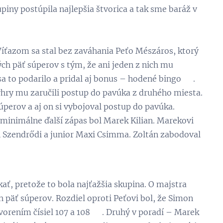
piny postúpila najlepšia štvorica a tak sme baráž v
 Víťazom sa stal bez zaváhania Peťo Mészáros, ktorý
ch päť súperov s tým, že ani jeden z nich mu
a to podarilo a pridal aj bonus – hodené bingo 😊.
výhry mu zaručili postup do pavúka z druhého miesta.
perov a aj on si vybojoval postup do pavúka.
 minimálne ďalší zápas bol Marek Kilian. Marekovi
án Szendrődi a junior Maxi Csimma. Zoltán zabodoval
kať, pretože to bola najťažšia skupina. O majstra
 päť súperov. Rozdiel oproti Peťovi bol, že Simon
vorením čísiel 107 a 108 😊. Druhý v poradí – Marek