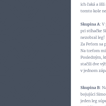
ich čaká a iš
tomto kole ne
Skupina A
: V
pri stíhačke 
nezobral leg!
Za Peťom sa p
Na treťom mie
Posledným, kt
stačili dve v
v jednom zápa
Skupina B
: N
bojujúci Simo
jeden leg súp