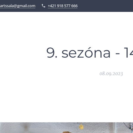
artssala@gmail.com
+421 918 577 666
9. sezóna - 1
08.09.2023