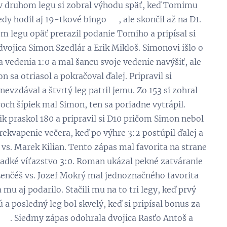
 a v druhom legu si zobral výhodu späť, keď Tomimu
dy hodil aj 19-tkové bingo 😊, ale skončil až na D1.
om legu opäť prerazil podanie Tomiho a pripísal si
dvojica Simon Szedlár a Erik Mikloš. Simonovi išlo o
a vedenia 1:0 a mal šancu svoje vedenie navýšiť, ale
 sa otriasol a pokračoval ďalej. Pripravil si
nevzdával a štvrtý leg patril jemu. Zo 153 si zohral
roch šípiek mal Simon, ten sa poriadne vytrápil.
rik praskol 180 a pripravil si D10 pričom Simon nebol
prekvapenie večera, keď po výhre 3:2 postúpil ďalej a
s. Marek Kilian. Tento zápas mal favorita na strane
l hladké víťazstvo 3:0. Roman ukázal pekné zatváranie
 Lenčéš vs. Jozef Mokrý mal jednoznačného favorita
mu aj podarilo. Stačili mu na to tri legy, keď prvý
 a posledný leg bol skvelý, keď si pripísal bonus za
😊. Siedmy zápas odohrala dvojica Rasťo Antoš a