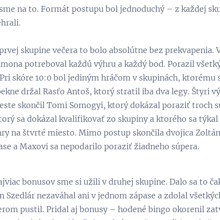
li sme na to. Formát postupu bol jednoduchý – z každej sku
hrali.
 prvej skupine večera to bolo absolútne bez prekvapenia.
Simona potreboval každú výhru a každý bod. Porazil všetký
 Pri skóre 10:0 bol jediným hráčom v skupinách, ktorému s
ekne držal Rasťo Antoš, ktorý stratil iba dva legy. Štyri 
ste skončil Tomi Somogyi, ktorý dokázal poraziť troch sú
orý sa dokázal kvalifikovať zo skupiny a ktorého sa týkal
ýhry na štvrté miesto. Mimo postup skončila dvojica Zolt
se a Maxovi sa nepodarilo poraziť žiadneho súpera.
ajviac bonusov sme si užili v druhej skupine. Dalo sa to ča
n Szedlár nezaváhal ani v jednom zápase a zdolal všetkých
erom pustil. Pridal aj bonusy – hodené bingo okorenil zat