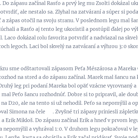
 Do zápasu začínal Rasťo a prvý leg mu Zsolti dokázal uk
tvrdiť, ale nestalo sa. Zlyhal na zatváraní a súper si pod
 a zápas otočil na svoju stranu. V poslednom legu mal ša
chali a Rasťo aj tento leg ukoristil a postúpil ďalej po v
l. Laco dokázal rolu favorita potvrdiť a nadviazal na skve
troch legoch. Laci bol skvelý na zatváraní a výhrou 3:0 s
fázu sme odštartovali zápasom Peťa Mészárosa a Mareka 
 rozhod na stred a do zápasu začínal. Marek mal šancu na k
 Druhý leg pri podaní Mareka bol opäť vzácne vyrovnaný 
 mal Peťo šancu rozhodnúť. Dobre si to pripravil, ale d
 na D20, ale na tento si už nehodil. Peťo sa nepomýlil a o
val Simona na čele 😊. Zvyšné tri zápasy priniesli zápletk
 a Erik Mikloš. Do zápasu začínal Erik a hneď v prvom leg
a nepomýlil a vyhrával 1:0. V druhom legu pokračoval v lep
. Lenže, karta sa obrátila a Erik začal pridávať. Svoje pod