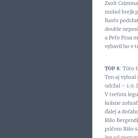
Zsolt Csimma.
mohol brejk po
Rasťo podržať
double neposlú
a Peťo Prna m
vybavil ho v 
TOP 8
: Túto 
Ten aj vyhral
udržal – 1:0.
V treťom legu
krásne zohrať
ďalej a doťaho
Rišo Bergendi
pričom Rišo s
leg od postupu