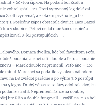
radnúť - 20-tou šípkou. Na podaní bol Zsolt a
anie zobral späť – 1:1. Tretí vyrovnaný leg dokázal
ncu Zsolti vyrovnať, ale okrem prvého legu ho
ýhre 3:1. Posledný zápas obstarala dvojica Laco Bazsó
lú hru v skupine. Peťovi nedal moc šancu uspieť a
kompletizoval 8-ku postupujúcich 😊.
Galbavého. Domáca dvojica, kde bol favoritom Peťo.
rádež podania, ale netrafil double a Peťo si podanie
a znovu – Marek double nepremenil, Peťo áno – 2:0.
ouble minul. Marekovi sa podarilo vysokým náhodom
pravu na D8 zvládol parádne a po výhre 3:0 postúpil
u na 5 legov. Druhý zápas tejto fázy odohrala dvojica
u podanie stratil. Nepremenil šance na double,
šej hre Rišo a double fungovali – zvýšil na 2:0 a bol
anie podržal a znížil na 2:1, aby vzápätí ukradol