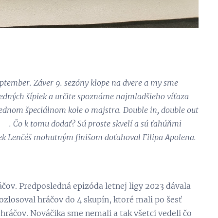
september. Záver 9. sezóny klope na dvere a my sme
ledných šípiek a určite spoznáme najmladšieho víťaza
slednom špeciálnom kole o majstra. Double in, double out
 😊. Čo k tomu dodať? Sú proste skvelí a sú ťahúňmi
arek Lenčéš mohutným finišom doťahoval Filipa Apolena.
čov. Predposledná epizóda letnej ligy 2023 dávala
rozlosoval hráčov do 4 skupín, ktoré mali po šesť
hráčov. Nováčika sme nemali a tak všetci vedeli čo