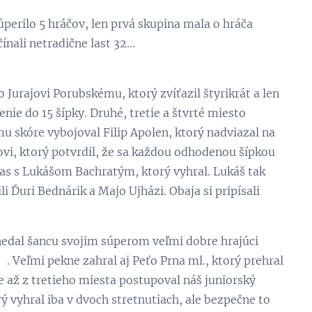
perilo 5 hráčov, len prvá skupina mala o hráča
nali netradične last 32...
o Jurajovi Porubskému, ktorý zvíťazil štyrikrát a len
enie do 15 šípky. Druhé, tretie a štvrté miesto
emu skóre vybojoval Filip Apolen, ktorý nadviazal na
ovi, ktorý potvrdil, že sa každou odhodenou šípkou
as s Lukášom Bachratým, ktorý vyhral. Lukáš tak
 Ďuri Bednárik a Majo Ujházi. Obaja si pripísali
 nedal šancu svojim súperom veľmi dobre hrajúci
 ☺. Veľmi pekne zahral aj Peťo Prna ml., ktorý prehral
e až z tretieho miesta postupoval náš juniorský
ý vyhral iba v dvoch stretnutiach, ale bezpečne to