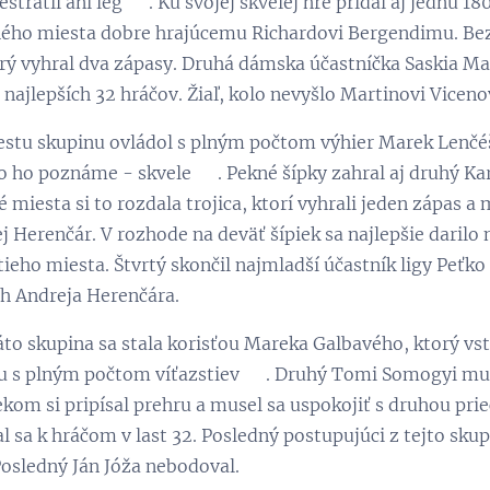
estratil ani leg ☺. Ku svojej skvelej hre pridal aj jednu 1
ého miesta dobre hrajúcemu Richardovi Bergendimu. Bezp
rý vyhral dva zápasy. Druhá dámska účastníčka Saskia Marš
najlepších 32 hráčov. Žiaľ, kolo nevyšlo Martinovi Viceno
iestu skupinu ovládol s plným počtom výhier Marek Lenčéš,
o ho poznáme - skvele ☺. Pekné šípky zahral aj druhý Kares
 miesta si to rozdala trojica, ktorí vyhrali jeden zápas a
ej Herenčár. V rozhode na deväť šípiek sa najlepšie darilo
tieho miesta. Štvrtý skončil najmladší účastník ligy Peťko
ch Andreja Herenčára.
áto skupina sa stala korisťou Mareka Galbavého, ktorý vs
ou s plným počtom víťazstiev ☺. Druhý Tomi Somogyi mu
kom si pripísal prehru a musel sa uspokojiť s druhou prie
al sa k hráčom v last 32. Posledný postupujúci z tejto sku
Posledný Ján Jóža nebodoval.