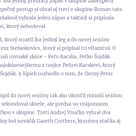
80. Iba jediný prehratý zápas v skupine zabezpečil
ečný postup si uhral aj tretí v skupine Roman tato
alová vyhrala jeden zápas a taktiež si pripísala
vi, ktorý nebodoval.
 ktorý stratil iba jediný leg a do novej sezóny
z Stefankovics, ktorý si pripísal tri víťazstvá. O
 mali rovnaké skóre - Peťo Kacska, Peťko Šujdák
 najskúsenejšiemu z trojice Peťovi Kacskovi, ktorý
 Šujdák. 9 šípiek rozhodlo o tom, že čierny Peter
túpil do novej sezóny tak ako ukončil minulú sezónu
 sekundoval skvele, ale predsa vo vzájomnom
čkou v skupine. Tretí Andrej Vnučko vyhral dva
piny bol nováčik Gareth Crothers, ktorému stačila aj