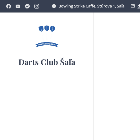
Bowling Strike Caffe, Štúrova 1, Šaľa
d
Darts Club Šaľa