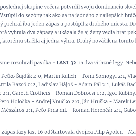
 poslednej skupine večera potvrdil svoju dominanciu skve
 Vstúpil do sezóny tak ako sa na jedného z najlepších hráčo
rý prehral iba jeden zápas a postúpil z druhého miesta. 
orá vyhrala dva zápasy a ukázala že aj ženy vedia hrať 
, ktorému stačila aj jedna výhra. Druhý nováčik na tomto
 sme rozohrali pavúka -
LAST 32
na dva víťazné legy. Neb
- Peťko Šujdák 2:0, Martin Kulich - Tomi Somogyi 2:1, Vla
ttila Bazsó 0:2, Ladislav Hájoš - Adam Pál 2:1, Lukáš Bac
 2:1, Gareth Crothers - Roman Dobrocsi 0:2, Igor Kubínyi 
eťo Hološka - Andrej Vnučko 2:0, Ján Hruška - Marek Len
 Mészáros 2:1, Peťo Prna ml. - Roman Herenčár 2:1, Gabo 
ý zápas fázy last 16 odštartovala dvojica Filip Apolen - Ma