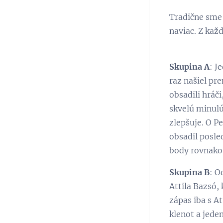
Tradične sme 
naviac. Z každ
Skupina A
: J
raz našiel pre
obsadili hráči
skvelú minulú
zlepšuje. O P
obsadil posle
body rovnako 
Skupina B
: O
Attila Bazsó, 
zápas iba s A
klenot a jede