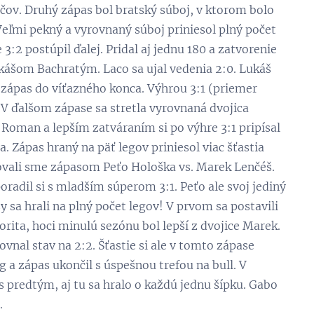
ráčov. Druhý zápas bol bratský súboj, v ktorom bolo
Veľmi pekný a vyrovnaný súboj priniesol plný počet
3:2 postúpil ďalej. Pridal aj jednu 180 a zatvorenie
Lukášom Bachratým. Laco sa ujal vedenia 2:0. Lukáš
l zápas do víťazného konca. Výhrou 3:1 (priemer
. V ďalšom zápase sa stretla vyrovnaná dvojica
Roman a lepším zatváraním si po výhre 3:1 pripísal
a. Zápas hraný na päť legov priniesol viac šťastia
ačovali sme zápasom Peťo Hološka vs. Marek Lenčéš.
poradil si s mladším súperom 3:1. Peťo ale svoj jediný
 sa hrali na plný počet legov! V prvom sa postavili
rita, hoci minulú sezónu bol lepší z dvojice Marek.
vnal stav na 2:2. Šťastie si ale v tomto zápase
eg a zápas ukončil s úspešnou trefou na bull. V
predtým, aj tu sa hralo o každú jednu šípku. Gabo
.