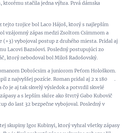
a, ktorému stačila jedna výhra. Prvá dámska
í z tejto trojice bol Laco Hájoš, ktorý s najlepším
odol vzájomný zápas medzi Zsoltom Csimmom a
 (+3) vybojoval postup z druhého miesta. Pridal aj
ému Lacovi Bazsóovi. Posledný postupujúci zo
hráč, ktorý nebodoval bol Miloš Radošovský.
i Romanom Dobrócsim a juniorom Peťom Hološkom.
l z najvyššej pozície. Roman pridal aj 2 x 180 ☺.
 čo je aj tak skvelý výsledok a potvrdil skvelé
a zápasy a s lepším skóre ako štvrtý Gabo Kubovič
tup do last 32 bezpečne vybojoval. Posledný v
ej skupiny Igor Kubinyi, ktorý vyhral všetky zápasy