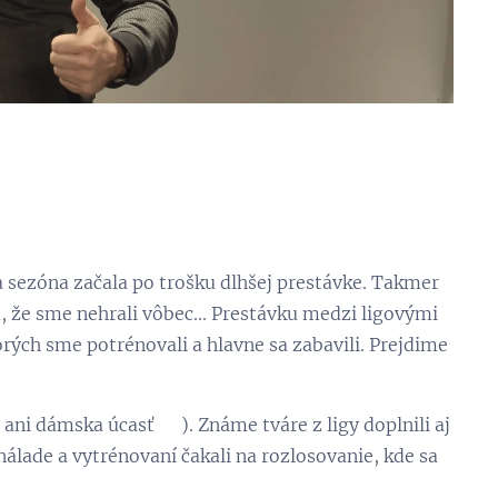
a sezóna začala po trošku dlhšej prestávke. Takmer
 že sme nehrali vôbec... Prestávku medzi ligovými
torých sme potrénovali a hlavne sa zabavili. Prejdime
ani dámska úcasť ☺). Známe tváre z ligy doplnili aj
nálade a vytrénovaní čakali na rozlosovanie, kde sa