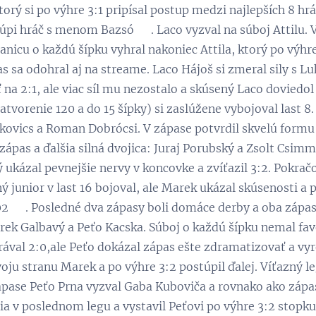
ktorý si po výhre 3:1 pripísal postup medzi najlepších 8 h
túpi hráč s menom Bazsó ☺. Laco vyzval na súboj Attilu. 
anicu o každú šípku vyhral nakoniec Attila, ktorý po výhre 
pas sa odohral aj na streame. Laco Hájoš si zmeral sily s 
ť na 2:1, ale viac síl mu nezostalo a skúsený Laco doviedo
atvorenie 120 a do 15 šípky) si zaslúžene vybojoval last 8
kovics a Roman Dobrócsi. V zápase potvrdil skvelú formu 
zápas a ďalšia silná dvojica: Juraj Porubský a Zsolt Csimm
rý ukázal pevnejšie nervy v koncovke a zvíťazil 3:2. Pokr
ý junior v last 16 bojoval, ale Marek ukázal skúsenosti a 
102 ☺. Posledné dva zápasy boli domáce derby a oba zápasy
rek Galbavý a Peťo Kacska. Súboj o každú šípku nemal favo
ával 2:0,ale Peťo dokázal zápas ešte zdramatizovať a vyro
voju stranu Marek a po výhre 3:2 postúpil ďalej. Víťazný l
ase Peťo Prna vyzval Gaba Kuboviča a rovnako ako zápas 
tia v poslednom legu a vystavil Peťovi po výhre 3:2 stopku