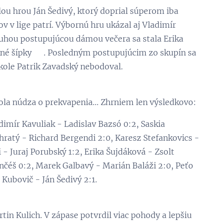
lou hrou Ján Šedivý, ktorý doprial súperom iba
v v lige patrí. Výbornú hru ukázal aj Vladimír
Druhou postupujúcou dámou večera sa stala Erika
pekné šípky ☺. Posledným postupujúcim zo skupín sa
 kole Patrik Zavadský nebodoval.
ola núdza o prekvapenia... Zhrniem len výsledkovo:
dimír Kavuliak - Ladislav Bazsó 0:2, Saskia
hratý - Richard Bergendi 2:0, Karesz Stefankovics -
- Juraj Porubský 1:2, Erika Šujdáková - Zsolt
čéš 0:2, Marek Galbavý - Marián Baláži 2:0, Peťo
Kubovič - Ján Šedivý 2:1.
rtin Kulich. V zápase potvrdil viac pohody a lepšiu