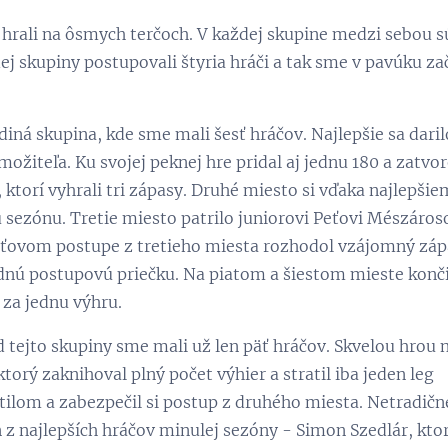
hrali na ôsmych terčoch. V každej skupine medzi sebou sú
ej skupiny postupovali štyria hráči a tak sme v pavúku začí
ediná skupina, kde sme mali šesť hráčov. Najlepšie sa daril
možiteľa. Ku svojej peknej hre pridal aj jednu 180 a zatvor
, ktorí vyhrali tri zápasy. Druhé miesto si vďaka najlepši
 sezónu. Tretie miesto patrilo juniorovi Peťovi Mészáros
eťovom postupe z tretieho miesta rozhodol vzájomný záp
dnú postupovú priečku. Na piatom a šiestom mieste končili
za jednu výhru.
d tejto skupiny sme mali už len päť hráčov. Skvelou hrou
ktorý zaknihoval plný počet výhier a stratil iba jeden leg
ttilom a zabezpečil si postup z druhého miesta. Netradičn
n z najlepších hráčov minulej sezóny - Simon Szedlár, ktor