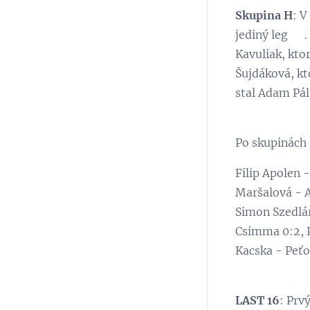
Skupina H
: V
jediný leg ☺.
Kavuliak, kto
Šujdáková, kt
stal Adam Pál
Po skupinách
Filip Apolen 
Maršalová - A
Simon Szedlár
Csimma 0:2, P
Kacska - Peťo
LAST 16
: Prv