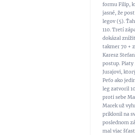
formu Filip, 
jasné, že pos
legov (5). Ťah
110. Tretí zá
dokázal zníži
takmer 70 + z
Karesz Stefan
postup. Piaty 
Jurajovi, kto
Peťo ako jedin
leg zatvoril 
proti sebe Ma
Marek už vyhr
priklonil na s
poslednom záp
mal viac šťas