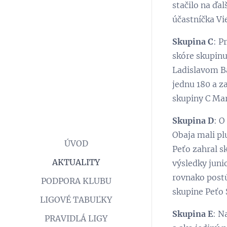
stačilo na ďa
účastníčka Vi
Skupina C
: P
skóre skupin
Ladislavom Ba
jednu 180 a z
skupiny C Mar
Skupina D
: O
Obaja mali pl
ÚVOD
Peťo zahral sk
AKTUALITY
výsledky juni
rovnako postú
PODPORA KLUBU
skupine Peťo 
LIGOVÉ TABUĽKY
Skupina E
: N
PRAVIDLÁ LIGY