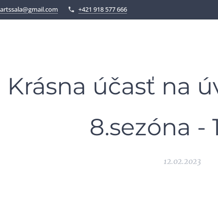
artssala@gmail.com
+421 918 577 666
Krásna účasť na ú
8.sezóna - 
12.02.2023