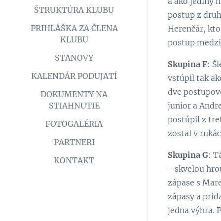
a ako jediný n
ŠTRUKTÚRA KLUBU
postup z druh
PRIHLÁŠKA ZA ČLENA
Herenčár, kto
KLUBU
postup medzi 
STANOVY
Skupina F
: Š
KALENDÁR PODUJATÍ
vstúpil tak ak
dve postupové
DOKUMENTY NA
junior a Andr
STIAHNUTIE
postúpil z tre
FOTOGALÉRIA
zostal v ruká
PARTNERI
Skupina G
: T
KONTAKT
- skvelou hr
zápase s Mare
zápasy a prid
jedna výhra. 