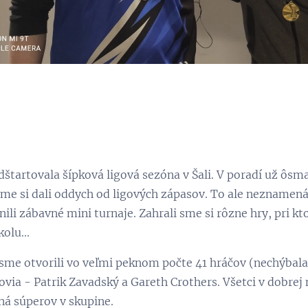
štartovala šípková ligová sezóna v Šali. V poradí už ôsm
me si dali oddych od ligových zápasov. To ale neznamená,
nili zábavné mini turnaje. Zahrali sme si rôzne hry, pri k
olu...
me otvorili vo veľmi peknom počte 41 hráčov (nechýbala 
ovia - Patrik Zavadský a Gareth Crothers. Všetci v dobrej 
á súperov v skupine.