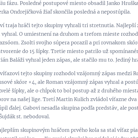
lšiu fázu. Posledné postupové miesto obsadil Janko Hrušk
erka Ondrejičková žiaľ skončila posledná a nepostúpila.
rví traja hráči tejto skupiny vyhrali tri stretnutia. Najlepš
u vyhral. O umiestnení na druhom a treťom mieste rozh
zsóom. Zsolti svojho súpera porazil a pri rovnakom skóre
atvorenie do 15 šípky. Tretie miesto patrilo už spomínan
ián Baláži vyhral jeden zápas, ale stačilo mu to. Jediný 
 víťazovi tejto skupiny rozhodol vzájomný zápas medz
usové skóre +4, ale Roman vzájomný zápas vyhral a postúpi
velé šípky, ale o chĺpok to bol postup až z druhého miesta
orov na našej lige. Tretí Martin Kulich zvládol víťazne dv
pil ďalej. Gabovi nesadla skupina podľa predstáv, ale pos
Šujdák st. nebodoval.
ajlepším skupinovým hráčom prvého kola sa stal víťaz piat