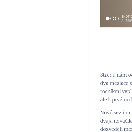
Stredu nám od
dva mesiace s
ročníkmi vypl
ale k prvému k
Novú sezónu s
dvaja nováčik
dozvedeli men