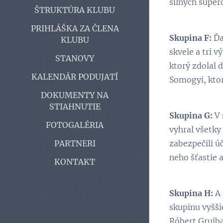
silných súper
ŠTRUKTÚRA KLUBU
PRIHLÁŠKA ZA ČLENA
Skupina F:
Ďa
KLUBU
skvele a tri 
STANOVY
ktorý zdolal 
KALENDÁR PODUJATÍ
Somogyi, ktor
DOKUMENTY NA
STIAHNUTIE
Skupina G:
V 
FOTOGALÉRIA
vyhral všetky
zabezpečili ú
PARTNERI
neho šťastie a
KONTAKT
Skupina H:
A 
skupinu vyšši
Róbert Grujba