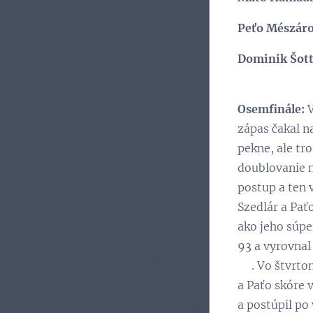
Peťo Mészár
Dominik Šot
Osemfinále:
V
zápas čakal n
pekne, ale tr
doublovanie mu
postup a ten 
Szedlár a Pať
ako jeho súpe
93 a vyrovnal
😉. Vo štvrto
a Paťo skóre 
a postúpil po