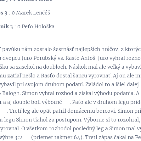
os
3 : 0 Marek Lenčéš
tník
3 : 0 Peťo Hološka
 pavúku nám zostalo šestnásť najlepších hráčov, z ktorýc
a dvojicu Juro Porubský vs. Rasťo Antoš. Juro vyhral rozh
ošku sa zasekol na doubloch. Náskok mal ale veľký a vybavi
 zatiaľ nešlo a Rasťo dostal šancu vyrovnať. Aj on ale minu
vybavil pri svojom druhom podaní. Zvládol to a išiel ďalej
o Balogh. Simon vyhral rozhod a získal výhodu podania. A 
r a aj double boli výborné 💪. Paťo ale v druhom legu prid
 👏. Tretí leg ale opäť patril domácemu borcovi. Simon pr
m legu Simon tiahol za postupom. Výborne si to rozohral, 
vyrovnal. O všetkom rozhodol posledný leg a Simon mal vý
 výhre 3:2 💪 (priemer takmer 64). Tretí zápas čakal na P