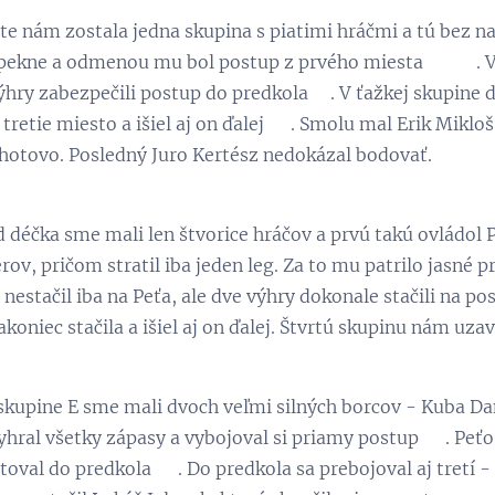
te nám zostala jedna skupina s piatimi hráčmi a tú bez na
pekne a odmenou mu bol postup z prvého miesta 👏 😃. V
ýhry zabezpečili postup do predkola💪. V ťažkej skupine 
 tretie miesto a išiel aj on ďalej 😃. Smolu mal Erik Miklo
hotovo. Posledný Juro Kertész nedokázal bodovať.
 déčka sme mali len štvorice hráčov a prvú takú ovládol P
rov, pričom stratil iba jeden leg. Za to mu patrilo jasné
 nestačil iba na Peťa, ale dve výhry dokonale stačili na po
koniec stačila a išiel aj on ďalej. Štvrtú skupinu nám uza
skupine E sme mali dvoch veľmi silných borcov - Kuba Dan
yhral všetky zápasy a vybojoval si priamy postup 👏. Peťo
oval do predkola 😉. Do predkola sa prebojoval aj tretí 