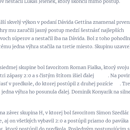
ov nestačil Lukáš Jelenek, ktorý skončil mimo postup.
lší skvelý výkon v podaní Dávida Gettína znamenal prvenst
výhry mu zaručili jasný postup medzí šestnásť najlepších 
dvoch súperov a nestačil iba na Dávida. Bol z toho pohodl
ému jedna výhra stačila na tretie miesto. Skupinu uzavrel
siedmej skupine bol favoritom Roman Fialka, ktorý svoju
 tri zápasy 2:0 a s čistým štítom išiel ďalej 😃 👏. Na po
časť v predkole, do ktorej postúpil z druhej pozície 💪. T
 jedna výhra ho posunula ďalej. Dominik Konyarik na silnej
na záver skupina H, v ktorej bol favoritom Simon Szedlár
e, aj on všetkých vybavil 2:0 a postúpil priamo do pavúka
r, ktorý postúpil do predkola. Posledným postupujúcim sa