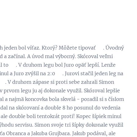
h jeden bol víťaz. Ktorý? Môžete tipovať 😁. Úvodný
od a začínal. A úvod mal výborný. Skóroval veľmi
l to 💪. V druhom legu bol Juro opäť lepší. Lenže
l a Juro zvýšil na 2:0 😉. Jurovi stačil jeden leg na
 💪. V druhom zápase si proti sebe zahrali Simon
v prvom legu ju aj dokonale využil. Skóroval lepšie
al a najmä koncovka bola skvelá - poradil si s číslom
idal na skórovaní a double 8 ho posunul do vedenia
ale double boli tentokrát proti! Kopec šípiek minul
hodu servisu. Simon svoje tri šípky dokonale využil
eťa Obranca a Jakuba Grujbara. Jakub podával, ale