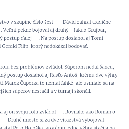
vo v skupine číslo šesť 😁. Dávid zahral tradične
. Veľmi pekne bojoval aj druhý - Jakub Grujbar,
ný postup ďalej 😉. Na postup dosiahol aj Tomi
 Gerald Filip, ktorý nedokázal bodovať.
 rolu bez problémov zvládol. Súperom nedal šancu,
vinný postup dosiahol aj Rasťo Antoš, krému dve výhry
retí Marek Čuperka to nemal ľahké, ale usmialo sa na
ších súperov nestačil a v turnaji skončil.
 a aj on svoju rolu zvládol 😁. Rovnako ako Roman o
 👏. Druhé miesto si za dve víťazstvá vybojoval
 stal Peťo Hološka, ktorému jedna výhra stačila na