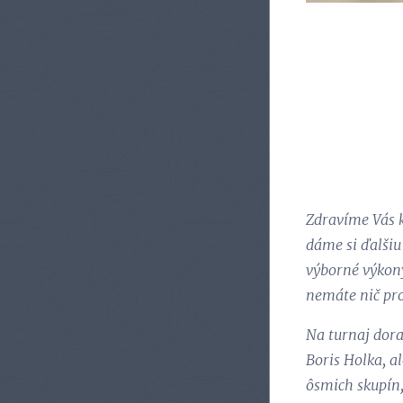
Zdravíme Vás k
dáme si ďalšiu
výborné výkony
nemáte nič pr
Na turnaj dora
Boris Holka, 
ôsmich skupín, 