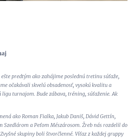
naj
e ešte predtým ako zahájime poslednú tretinu súťaže,
sme očakávali skvelú obsadenosť, vysokú kvalitu a
ú ligu turnajom. Bude zábava, tréning, súťaženie. Ak
 mená ako Roman Fialka, Jakub Daniš, Dávid Gettín,
om Szedlárom a Peťom Mészárosom. Žreb nás rozdelil do
. Zvyšné skupiny boli štvorčlenné. Víťaz z každej gruppy