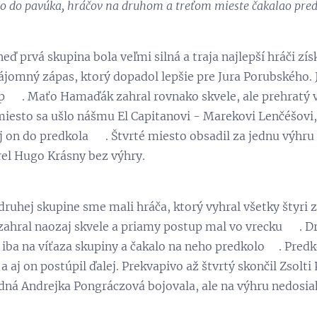
o do pavúka, hráčov na druhom a treťom mieste čakalao predkol
eď prvá skupina bola veľmi silná a traja najlepší hráči zís
jomný zápas, ktorý dopadol lepšie pre Jura Porubského. J
p 👏. Maťo Hamaďák zahral rovnako skvele, ale prehratý
 miesto sa ušlo nášmu El Capitanovi - Marekovi Lenčéšovi, 
j on do predkola 💪. Štvrté miesto obsadil za jednu výhru 
el Hugo Krásny bez výhry.
druhej skupine sme mali hráča, ktorý vyhral všetky štyri z
 zahral naozaj skvele a priamy postup mal vo vrecku 😉. D
l iba na víťaza skupiny a čakalo na neho predkolo😉. Predk
 a aj on postúpil ďalej. Prekvapivo až štvrtý skončil Zsolt
edná Andrejka Pongráczová bojovala, ale na výhru nedosia