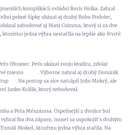
jmenších komplikácií ovládol Boris Holka. Zahral
eľmi pekné šípky ukázal aj druhý Robo Podolec,
dokázal zabodovať aj Maxi Csimma, ktorý si za dve
š, ktorému jedna výhra nestačila na lepšie ako štvrté
eťo Obranec. Peťo ukázal svoju kvalitu, zdolal
 prvé miesto 👏 😃. Výborne zahral aj druhý Dominik
stup 💪. Na postup sa síce natrápil Jožo Mokrý, ale
vrel Janko Králik, ktorý nebodoval.
iša a Peťa Mészárosa. Úspešnejší z dvojice bol
 vyhral iba dva zápasy, musel sa uspokojiť s druhým
- Tomáš Mokoš, ktorému jedna výhra stačila. Na