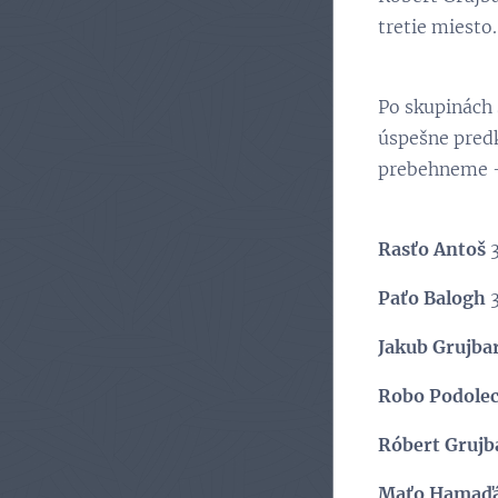
tretie miesto
Po skupinách 
úspešne predko
prebehneme - 
Rasťo Antoš
3
Paťo Balogh
3
Jakub Grujba
Robo Podole
Róbert Grujb
Maťo Hamaď