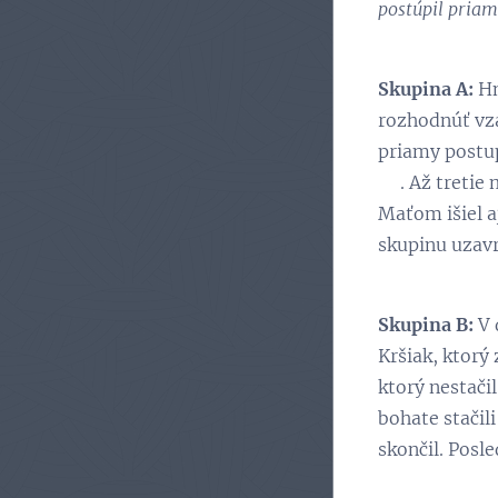
postúpil priam
Skupina A:
Hn
rozhodnúť vzá
priamy postu
😉. Až tretie
Maťom išiel a
skupinu uzavr
Skupina B:
V 
Kršiak, ktorý
ktorý nestači
bohate stačili
skončil. Posl