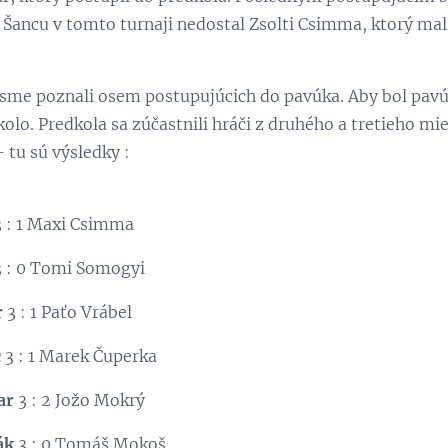
. Šancu v tomto turnaji nedostal Zsolti Csimma, ktorý mal
sme poznali osem postupujúcich do pavúka. Aby bol pavúk
lo. Predkola sa zúčastnili hráči z druhého a tretieho miest
tu sú výsledky :
 : 1 Maxi Csimma
 : 0 Tomi Somogyi
r
3 : 1 Paťo Vrábel
c
3 : 1 Marek Čuperka
ar
3 : 2 Jožo Mokrý
ák
3 : 0 Tomáš Mokoš