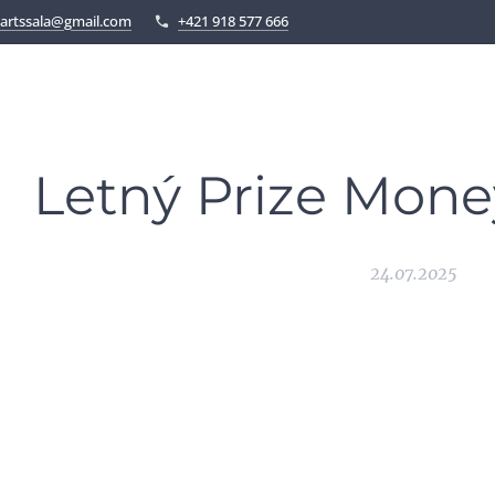
artssala@gmail.com
+421 918 577 666
Letný Prize Money
24.07.2025