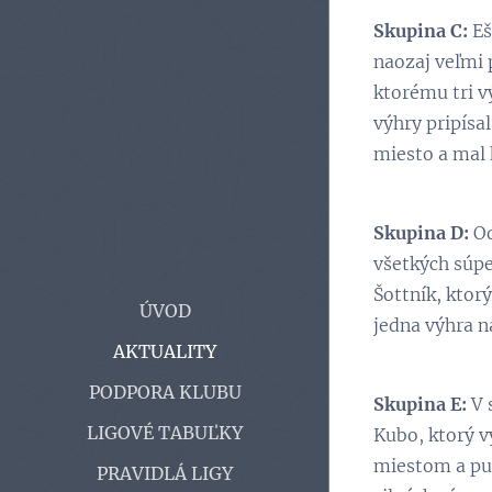
Skupina C:
Eš
naozaj veľmi 
ktorému tri v
výhry pripísal
miesto a mal 
Skupina D:
Od
všetkých súpe
Šottník, ktorý
ÚVOD
jedna výhra na
AKTUALITY
PODPORA KLUBU
Skupina E:
V 
LIGOVÉ TABUĽKY
Kubo, ktorý v
miestom a put
PRAVIDLÁ LIGY