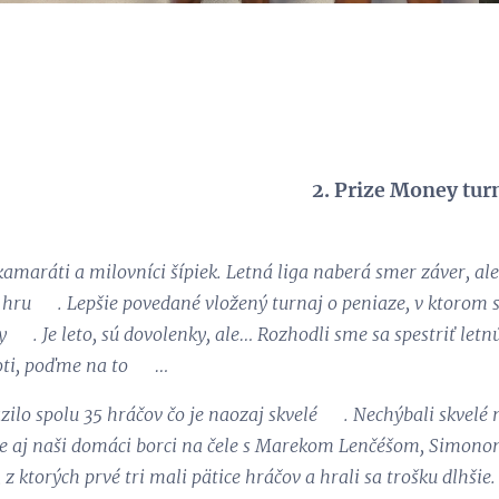
2. Prize Money tur
amaráti a milovníci šípiek. Letná liga naberá smer záver, al
 hru 😉. Lepšie povedané vložený turnaj o peniaze, v ktorom 
 💪. Je leto, sú dovolenky, ale… Rozhodli sme sa spestriť letn
oti, poďme na to 😉…
zilo spolu 35 hráčov čo je naozaj skvelé 😃. Nechýbali skvelé
ale aj naši domáci borci na čele s Marekom Lenčéšom, Simon
z ktorých prvé tri mali pätice hráčov a hrali sa trošku dlhšie