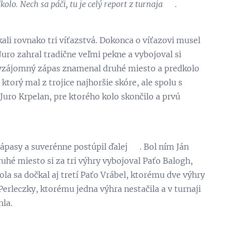
o. Nech sa páči, tu je celý report z turnaja 😁
.
kali rovnako tri víťazstvá. Dokonca o víťazovi musel
uro zahral tradične veľmi pekne a vybojoval si
 vzájomný zápas znamenal druhé miesto a predkolo
ktorý mal z trojice najhoršie skóre, ale spolu s
Juro Krpelan, pre ktorého kolo skončilo a prvú
ápasy a suverénne postúpil ďalej 💪. Bol ním Ján
ruhé miesto si za tri výhry vybojoval Paťo Balogh,
ola sa dočkal aj tretí Paťo Vrábel, ktorému dve výhry
i Perleczky, ktorému jedna výhra nestačila a v turnaji
hla.